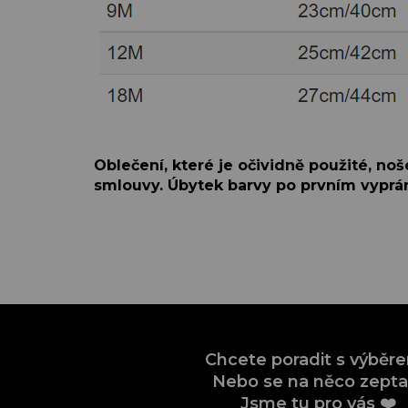
Oblečení, které je očividně použité, no
smlouvy. Úbytek barvy po prvním vyprán
Chcete poradit s výběr
Nebo se na něco zepta
Jsme tu pro vás ❤️