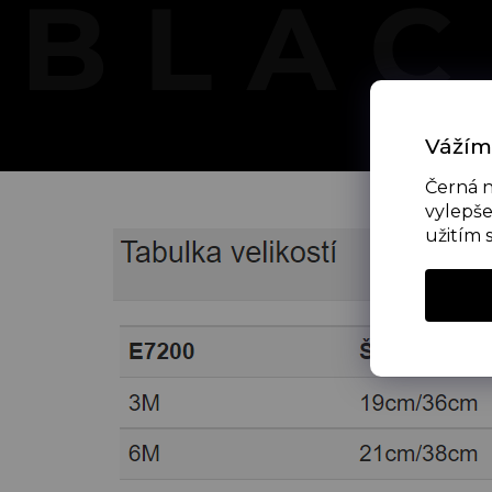
Vážím
Černá n
vylepše
užitím 