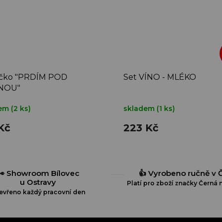
čko "PRDÍM POD
Set VÍNO - MLÉKO
NOU"
dem
(2 ks)
skladem
(1 ks)
Kč
223 Kč
👀 Showroom Bílovec
👍 Vyrobeno ručně v 
u Ostravy
Platí pro zboží značky Černá n
evřeno každý pracovní den