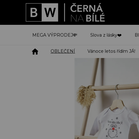
Přejít
na
obsah
MEGA VÝPRODEJ💸
Slova z lásky❤️
B
Domů
OBLEČENÍ
Vánoce letos řídím JÁ!