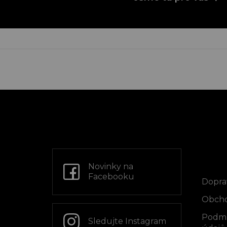
Z
á
p
a
t
Info
í
Novinky na
Facebooku
Dopra
Obcho
Podmí
Sledujte Instagram