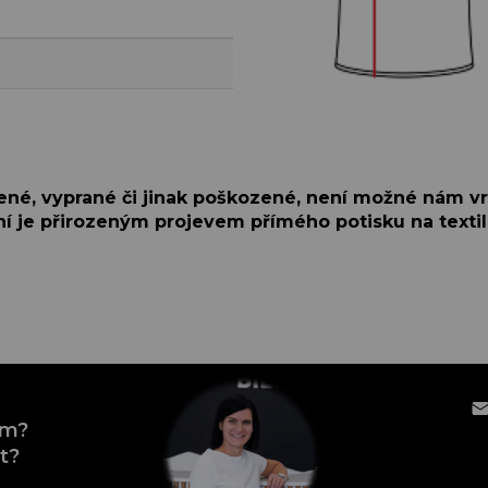
šené, vyprané či jinak poškozené, není možné nám vr
í je přirozeným projevem přímého potisku na textil
em?
t?