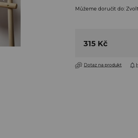
Můžeme doručit do:
Zvol
315 Kč
Dotaz na produkt
H