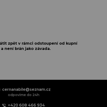
átit zpět v rámci odstoupení od kupní
 a není brán jako závada.
cernanabile@seznam.cz
odpovíme do 24h
+420 608 466 934