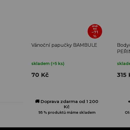
249
Kč
–71
%
Vánoční papučky BAMBULE
Body
PEŘI
skladem
(>5 ks)
skla
70 Kč
315 
🚚 Doprava zdarma od 1 200
Kč
95 % produktů máme skladem
Ot