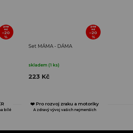
279
279
Kč
Kč
–20
–20
%
%
Set MÁMA - DÁMA
skladem
(1 ks)
223 Kč
ČR
❤️ Pro rozvoj zraku a motoriky
a bílé
A zdravý vývoj vašich nejmenších