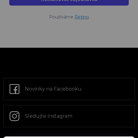
Používáme
Retino
Z
á
p
a
t
Novinky na Facebooku
í
Sledujte Instagram