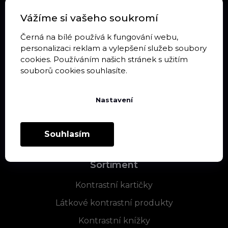
Vážíme si vašeho soukromí
Informace pro vás
Černá na bílé používá k fungování webu,
personalizaci reklam a vylepšení služeb soubory
Doprava a platba
cookies. Používáním našich stránek s užitím
Obchodní podmínky
souborů cookies souhlasíte.
Podmínky ochrany osobních údajů
Nastavení
Vrácení zboží a reklamace
Blog
Souhlasím
Sortiment
Kontrastní kartičky
Látkové kontrastní produkty
Kontrastní knížky