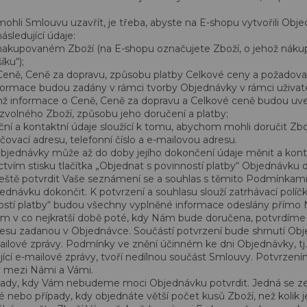
hli Smlouvu uzavřít, je třeba, abyste na E-shopu vytvořili Obj
sledující údaje:
nakupovaném Zboží (na E-shopu označujete Zboží, o jehož náku
íku“);
Ceně, Ceně za dopravu, způsobu platby Celkové ceny a požado
nformace budou zadány v rámci tvorby Objednávky v rámci uživat
mž informace o Ceně, Ceně za dopravu a Celkové ceně budou uv
zvolného Zboží, způsobu jeho doručení a platby;
ační a kontaktní údaje sloužící k tomu, abychom mohli doručit Zb
čovací adresu, telefonní číslo a e-mailovou adresu.
bjednávky může až do doby jejího dokončení údaje měnit a kont
ctvím stisku tlačítka „Objednat s povinností platby“ Objednávku
e ještě potvrdit Vaše seznámení se a souhlas s těmito Podmínkam
ávku dokončit. K potvrzení a souhlasu slouží zatrhávací políčko
ostí platby“ budou všechny vyplněné informace odeslány přímo
m v co nejkratší době poté, kdy Nám bude doručena, potvrdíme
resu zadanou v Objednávce. Součástí potvrzení bude shrnutí Ob
ailové zprávy. Podmínky ve znění účinném ke dni Objednávky, tj
ující e-mailové zprávy, tvoří nedílnou součást Smlouvy. Potvrze
 mezi Námi a Vámi.
pady, kdy Vám nebudeme moci Objednávku potvrdit. Jedná se ze
 nebo případy, kdy objednáte větší počet kusů Zboží, než kolik 