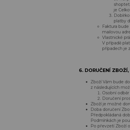
shoptet
je Celk
Dobírko
platby d
Faktura bude 
mailovou adre
Vlastnické pr
V případě pla
případech je 
6. DORUČENÍ
ZBOŽÍ,
Zboží Vám bude do
z následujících mož
Osobní odběr 
Doručení pros
Zboží je možné doru
Doba doručení Zbož
Předpokládaná dob
Podmínkách je pouz
Po převzetí Zboží 