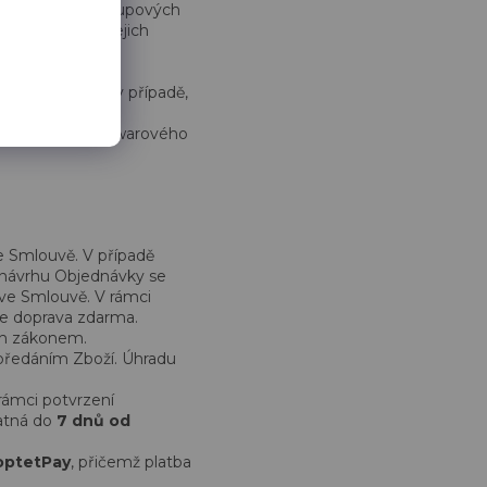
dně těchto přístupových
ě, že dojde k jejich
sobám.
nevyužíváte, či v případě,
tnou údržbu hardwarového
e Smlouvě. V případě
návrhu Objednávky se
ve Smlouvě. V rámci
je doprava zdarma.
ch zákonem.
předáním Zboží. Úhradu
ámci potvrzení
atná do
7 dnů od
optetPay
, přičemž platba