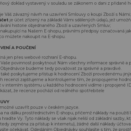
ňový doklad vystavený v souladu se zákonem o dani z přidané 
je Váš závazný návrh na uzavření Smlouvy o koupi Zboží s Námi;
účet
je účet zřízený na základě Vámi sdělených údajů, jež umož
ávání historie objednaného Zboží a uzavřených Smluv;
 nakupující na Našem E-shopu, právními předpisy označovaná jako
 co můžete nakoupit na E-shopu.
ENÍ A POUČENÍ
ná jen přes webové rozhraní E-shopu.
e Vaše povinnost poskytnout Nám všechny informace správně a pr
v Objednávce budeme tedy považovat za správné a pravdivé.
aké poskytujeme přístup k hodnocení Zboží provedenému jinými
ch recenzí zajišťujeme a kontrolujeme tím, že propojujeme hodn
ž v interním systému u každého hodnocení vidíme i propojené ID
okázat, že recenze pochází od reálného spotřebitele
OUVY
možné uzavřít pouze v českém jazyce.
na na dálku prostřednictvím E-shopu, přičemž náklady na použit
hradíte Vy. Tyto náklady se však nijak neliší od základní sazby, k
(tedy zejména za přístup k internetu), žádné další náklady účto
íte očekávat. Odesláním Objednávky souhlasíte s tím, že pros