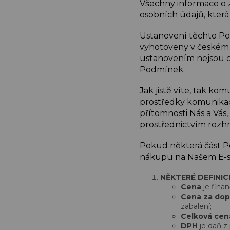
Všechny informace o 
osobních údajů, kter
Ustanovení těchto Po
vyhotoveny v českém 
ustanovením nejsou d
Podmínek.
Jak jistě víte, tak ko
prostředky komunikac
přítomnosti Nás a Vás
prostřednictvím rozhr
Pokud některá část Po
nákupu na Našem E-s
NĚKTERÉ DEFINIC
Cena
je fina
Cena za dop
zabalení;
Celková ce
DPH
je daň z