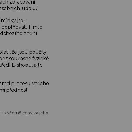
dách zpracování
sobnich-udaju/.
dmínky jsou
 doplňovat. Tímto
edchozího znění
latí, že jsou použity
bez současné fyzické
ředí E-shopu, a to
rámci procesu Vašeho
i přednost.
a to včetně ceny za jeho