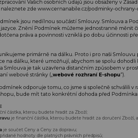
zpracování Vašich osobních údajů jsou obsaženy v Zása
á naleznete zde www.cernanabile.cz/podminky-ochrany-o
dmínek jsou nedílnou součástí Smlouvy. Smlouva a Po
jazyce. Znění Podmínek můžeme jednostranně měnit či
otčena práva a povinnosti vzniklá po dobu účinnosti př
munikujeme primárně na dálku. Proto i pro naši Smlouvu p
e na dálku, které umožňují, abychom se spolu dohodli 
, a Smlouva je tak uzavřena distančním způsobem v prost
aní webové stránky („
webové rozhraní E-shopu
“).
dmínek odporuje tomu, co jsme si společně schválili v 
hopu, bude mít tato konkrétní dohoda před Podmínkam
E
nční částka, kterou budete hradit za Zboží;
ravu
je finanční částka, kterou budete hradit za doručení Zboží, 
na
je součet Ceny a Ceny za dopravu;
 přidané hodnoty dle platných právních předpisů;