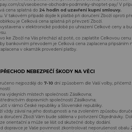
pay.com/cs/vseobecne-obchodni-podminky-shoptet-pay/ V případ
ová cena splatná do
24 hodin od uzavření kupní smlouvy.
u. V takovém případě dojde k platbě při doručení Zboží oproti př
obírkou je Celková cena splatná při převzetí Zboží.
vystavena v elektronické podobě po uhrazení Celkové ceny a bud
su.
ávo ke Zboží na Vás přechází až poté, co zaplatíte Celkovou cen
tby bankovním převodem je Celková cena zaplacena připsáním na
zaplacena v okamžik provedení platby.
 PŘECHOD NEBEZPEČÍ ŠKODY NA VĚCI
ručeno nejpozději do
7-10
dní způsobem dle Vaší volby, přičemž
ností:
na výdejních místech společnosti Zásilkovna;
třednictvím dopravních společností Zásilkovna;
čit v rámci České republiky a Slovenské republiky.
í vždy závisí na jeho dostupnosti a na zvoleném způsobu doručen
a doručení Zboží Vám bude sdělena v potvrzení Objednávky. Do
e orientační a může se lišit od skutečné doby dodání.
od dopravce je Vaše povinnost zkontrolovat neporušenost obalu Z