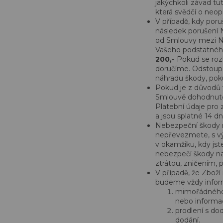
jakýchkoli závad tu
která svědčí o neop
V případě, kdy poru
následek porušení 
od Smlouvy mezi N
Vašeho podstatného 
200,-
Pokud se roz
doručíme. Odstoupe
náhradu škody, poku
Pokud je z důvodů 
Smlouvě dohodnuto,
Platební údaje pro
a jsou splatné 14 d
Nebezpeční škody n
nepřevezmete, s vý
v okamžiku, kdy jst
nebezpečí škody na
ztrátou, zničením,
V případě, že Zbož
budeme vždy inform
mimořádného 
nebo informa
prodlení s d
dodání.