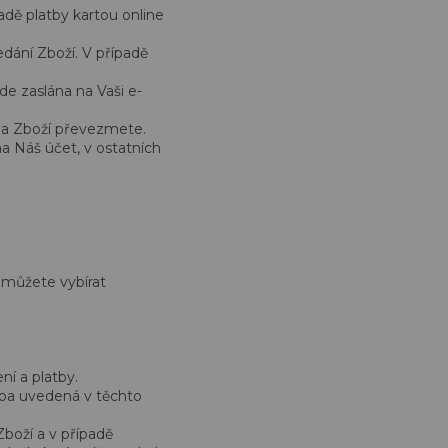
ě platby kartou online
edání Zboží. V případě
e zaslána na Vaši e-
u a Zboží převezmete.
 Náš účet, v ostatních
 můžete vybírat
í a platby.
ba uvedená v těchto
boží a v případě