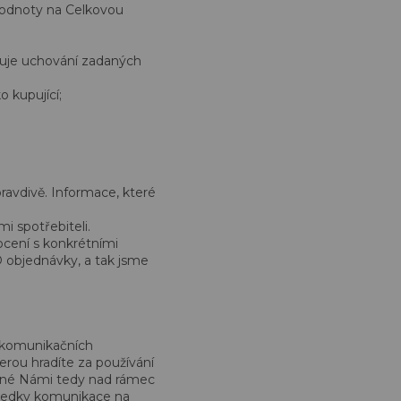
hodnoty na Celkovou
ňuje uchování zadaných
 kupující;
avdivě. Informace, které
 spotřebiteli.
ocení s konkrétními
 objednávky, a tak jsme
í komunikačních
terou hradíte za používání
vané Námi tedy nad rámec
tředky komunikace na