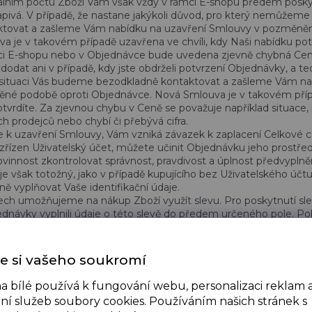
álním počtu Zboží Vám však vždy v rámci E-shopu předem posk
apivá. V případě, že nastane jakýkoli důvod, pro který nemůžeme
tovat a zašleme Vám nabídku na uzavření Smlouvy v pozměněn
 je v takovém případě uzavřena ve chvíli, kdy Naši nabídku pot
mci E-shopu nebo v Objednávce bude uvedena zjevně chybná Ce
dodat ani v případě, kdy jste obdrželi potvrzení Objednávky, a te
situaci Vás budeme bezodkladně kontaktovat a zašleme Vám na
é podobě oproti Objednávce. Nová Smlouva je v takovém přípa
otvrdíte. Za zjevnou chybu v Ceně se považuje například situace
ch prodejců nebo chybí či přebývá cifra.
de k uzavření Smlouvy, Vám vzniká závazek k zaplacení Celkové c
zřízen Uživatelský účet, můžete učinit Objednávku jeho prostře
ovinnost zkontrolovat správnost, pravdivost a úplnost předvypln
e však totožný, jako v případě kupujícího bez Uživatelského účtu
ě vyplňovat Vaše identifikační údaje.
ech umožňujeme na nákup Zboží využít slevu. Pro poskytnutí slev
dnávky vyplnili údaje o této slevě do předem určeného pole. Po
to se slevou.
 ÚČET
e si vašeho soukromí
gistrace v rámci E-shopu můžete přistupovat do svého Uživatelsk
a bílé používá k fungování webu, personalizaci reklam 
atelského účtu je Vaše povinnost uvést správně a pravdivě všechn
ní služeb soubory cookies. Používáním našich stránek s
aktualizovat.