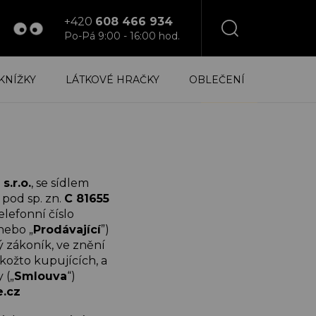
+420
608 466 934
Po-Pá 9:00 - 16:00 hod.
NÁKUPNÍ
KNÍŽKY
LÁTKOVÉ HRAČKY
OBLEČENÍ
KOŠÍK
s.r.o.
, se sídlem
 pod sp. zn.
C 81655
elefonní číslo
 nebo „
Prodávající
”)
ý zákoník, ve znění
akožto kupujících, a
 („
Smlouva
“)
.cz