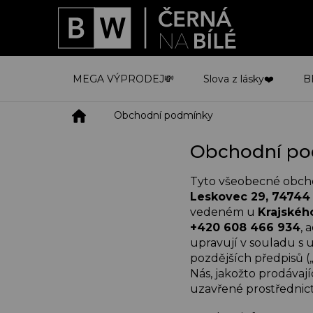
Přejít
na
obsah
MEGA VÝPRODEJ💸
Slova z lásky❤️
B
Domů
Obchodní podmínky
Obchodní po
Tyto všeobecné obch
Leskovec 29, 74744
vedeném u
Krajskéh
+420 608 466 934
, 
upravují v souladu s u
pozdějších předpisů (
Nás, jakožto prodávají
uzavřené prostředni