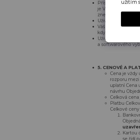
užitím 
Přístup k Uživatel
je Vaší povinností 
zneužití, neneseme
Uživatelský účet je
Váš Uživatelský úče
kdy porušíte své po
Uživatelský účet n
a softwarového vyb
5. CENOVÉ
A PLA
Cena je vždy
rozporu mezi
uplatní Cena 
návrhu Objedn
Celková cena
Platbu Celko
Celkové ceny 
Bankovn
Objedná
uzavřen
Kartou 
se řídí