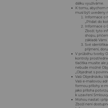
dálku využíváme.
K tomu, abychom mo
musí být uvedeny ná
Informace o 
„Přidat do koš
Informace o 
Zboží; tyto i
shopu, přiče
základě Vámi 
Své identifik
příjmení, doru
V průběhu tvorby O
kontroly prostředni
tlačítka musíte al
nebude možné Objedn
„Objednat s povinn
Vaši Objednávku Vá
Vaši e-mailovou ad
formou přílohy e-m
jako příloha potvrz
k uzavření Smlouvy
Mohou nastat i pří
Zboží není dostupné