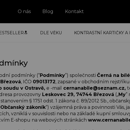
O nás
Blog
Kontakt
ESTSELLER🔝
DLE VĚKU
KONTRASTNÍ KARTIČKY A 
dmínky
odní podmínky (“
Podmínky
”) společnosti
Černá na bílé 
 Březová
, IČO
09013172
, zapsané v obchodním rejstříku
o soudu v Ostravě,
e -mail
cernanabile
@
seznam.cz,
t
adresa provozovny
Leskovec 29, 74744 Březová
(„
My
”
stanovením § 1751 odst. 1 zákona č. 89/2012 Sb., občansk
„
Občanský zákoník
“) vzájemná práva a povinnosti Vás, j
cích, vzniklá v souvislosti nebo na základě kupní smlouvy
ctvím E-shopu na webových stránkách
www.cernanabile