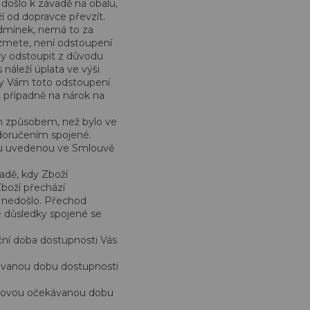
došlo k závadě na obalu,
í od dopravce převzít.
Podmínek, nemá to za
ezmete, není odstoupení
y odstoupit z důvodu
náleží úplata ve výši
dy Vám toto odstoupení
 případně na nárok na
m způsobem, než bylo ve
doručením spojené.
esu uvedenou ve Smlouvě
adě, kdy Zboží
boží přechází
í nedošlo. Přechod
 důsledky spojené se
ční doba dostupnosti Vás
ávanou dobu dostupnosti
 novou očekávanou dobu