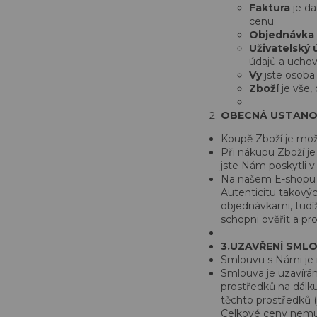
Faktura
je da
cenu;
Objednávka
Uživatelský 
údajů a uchov
Vy
jste osoba
Zboží
je vše,
OBECNÁ USTANOV
Koupě Zboží je mož
Při nákupu Zboží j
jste Nám poskytli 
Na našem E-shopu t
Autenticitu takový
objednávkami, tudí
schopni ověřit a pr
3.UZAVŘENÍ SML
Smlouvu s Námi je 
Smlouva je uzavírá
prostředků na dálku 
těchto prostředků 
Celkové ceny nemus