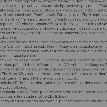
to skutečnost neprodleně oznámit dopravci a Nám. V případě, že 
rávněné manipulaci a vstupu do zásilky, není Vaší povinností Zbož
šíte svoji povinnost převzít Zboží, s výjimkou případů dle čl. 4 
Naší povinnosti Vám Zboží doručit. Zároveň to, že Zboží nepřev
ámi a Vámi. Nám ale v takovém případě vzniká právo od Smlouv
porušení Smlouvy, případně Zboží uskladnit, za což nám od Vás 
hodneme odstoupit od Smlouvy, je odstoupení účinné v den, k
ní od Smlouvy nemá vliv na nárok na uhrazení Ceny za dopravu,
d vznikla.
vzniklých na Vaší straně Zboží doručováno opakovaně nebo jiný
 je Vaší povinností nahradit Nám náklady s tímto opakovaným 
 zaplacení těchto nákladů Vám zašleme na Vaši e-mailovou adr
nů od doručení e-mailu.
a Zboží na Vás přechází v okamžiku, kdy ho převezmete. V příp
jimkou případů dle čl. 4 Podmínek, na Vás nebezpečí škody na Z
e měli možnost ho převzít, ale z důvodů na Vaší straně k převzet
 Zboží pro Vás znamená, že od tohoto okamžiku nesete veškeré
 poškozením či jakýmkoli znehodnocením Zboží.
í nebylo v E-shopu uvedeno jako skladem a byla uvedena orienta
ovat v případě:
výpadku výroby Zboží, přičemž Vám vždy sdělíme novou oček
ce o tom, že nebude možné Zboží dodat;
odáním Zboží od Našeho dodavatele, přičemž Vám vždy sdělíme