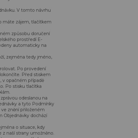
ednávku. V tomto návrhu
p máte zájem, tlačítkem
vaném způsobu doručení
elského prostředí E-
edeny automaticky na
oží, zejména tedy jméno,
rolovat. Po provedení
 dokončíte. Před stiskem
i, v opačném případě
. Po stisku tlačítka
 Nám.
 zprávou odeslanou na
jednávky a tyto Podmínky
. ve znění přiloženém
ním Objednávky dochází
jména o situace, kdy
je z naší strany umožněno.