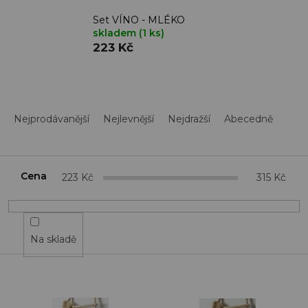
Set VÍNO - MLÉKO
skladem
(1 ks)
223 Kč
Ř
a
Nejprodávanější
Nejlevnější
Nejdražší
Abecedně
z
e
n
í
Cena
223
Kč
315
Kč
p
r
o
d
Na skladě
u
k
t
V
ů
ý