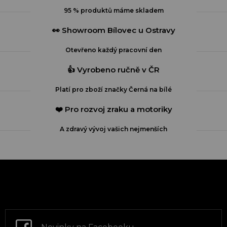
í
95 % produktů máme skladem
p
r
👀 Showroom Bílovec u Ostravy
v
k
Otevřeno každý pracovní den
y
v
👍 Vyrobeno ručně v ČR
ý
p
Platí pro zboží značky Černá na bílé
i
s
❤️ Pro rozvoj zraku a motoriky
u
A zdravý vývoj vašich nejmenších
Z
á
p
a
t