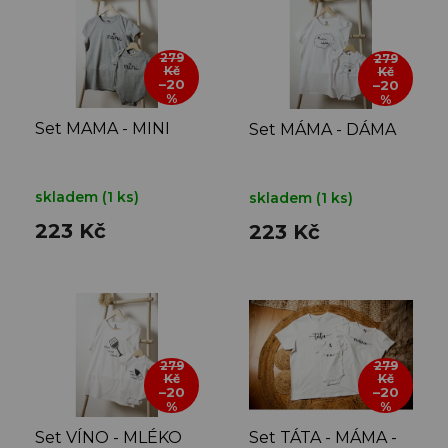
p
i
s
279
279
Kč
Kč
p
–20
–20
%
r
%
o
Set MAMA - MINI
Set MÁMA - DÁMA
d
u
k
skladem
(1 ks)
skladem
(1 ks)
t
223 Kč
223 Kč
ů
279
279
Kč
Kč
–20
–20
%
%
Set VÍNO - MLÉKO
Set TÁTA - MÁMA -