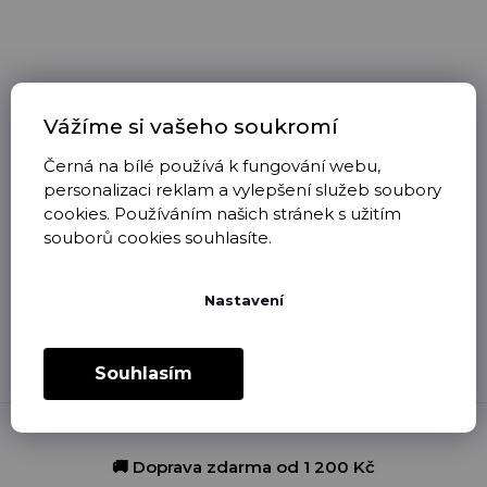
289
Kč
–22
Vážíme si vašeho soukromí
%
Černá na bílé používá k fungování webu,
Dámské tričko
Tričko Já♡...SE
personalizaci reklam a vylepšení služeb soubory
SRDCE-PUZZLE
JMÉNY VAŠICH
cookies. Používáním našich stránek s užitím
DĚTÍ
souborů cookies souhlasíte.
skladem
(>5 ks)
skladem
(3 ks)
223 Kč
265 Kč
Nastavení
8
položek celkem
O
Souhlasím
v
l
á
d
a
🚚 Doprava zdarma od 1 200 Kč
c