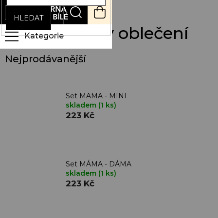
Přejít
NÁKUPNÍ
na
KOŠÍK
HLEDAT
obsah
Rodinné sety oblečení
Nejprodávanější
Set MAMA - MINI
skladem
(1 ks)
223 Kč
Set MÁMA - DÁMA
skladem
(1 ks)
223 Kč