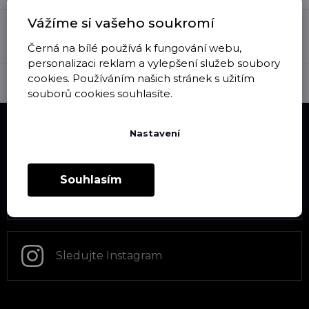
p
Platí pro zboží značky Černá na bílé
i
Vážíme si vašeho soukromí
s
❤️ Pro rozvoj zraku a motoriky
u
Černá na bílé používá k fungování webu,
A zdravý vývoj vašich nejmenších
personalizaci reklam a vylepšení služeb soubory
cookies. Používáním našich stránek s užitím
souborů cookies souhlasíte.
Z
Nastavení
á
p
a
Souhlasím
t
Novinky na Facebooku
í
Sledujte Instagram