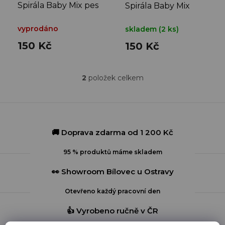
d
Spirála Baby Mix pes
Spirála Baby Mix
u
modrý
králík modrý
k
vyprodáno
skladem
(2 ks)
t
150 Kč
150 Kč
ů
2
položek celkem
O
v
l
á
d
a
🚚 Doprava zdarma od 1 200 Kč
c
í
95 % produktů máme skladem
p
r
👀 Showroom Bílovec u Ostravy
v
k
Otevřeno každý pracovní den
y
v
👍 Vyrobeno ručně v ČR
ý