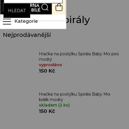
Přejít
NÁKUPNÍ
na
KOŠÍK
HLEDAT
obsah
Kontrastní spirály
Nejprodávanější
Hračka na postýlku Spirála Baby Mix pes
modrý
vyprodáno
150 Kč
Hračka na postýlku Spirála Baby Mix
králík modrý
skladem
(2 ks)
150 Kč