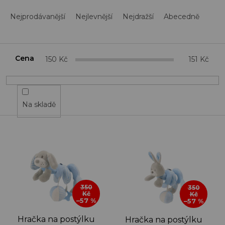
Ř
a
Nejprodávanější
Nejlevnější
Nejdražší
Abecedně
z
e
n
í
Cena
150
Kč
151
Kč
p
r
o
d
Na skladě
u
k
t
V
ů
ý
p
i
s
350
350
p
Kč
Kč
–57 %
–57 %
r
o
Hračka na postýlku
Hračka na postýlku