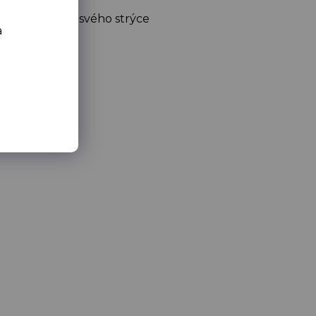
odyčko Miluji svého strýce
a
skladem
(1 ks)
315 Kč