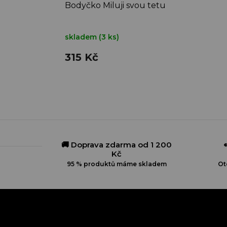
Bodyčko Miluji svou tetu
skladem
(3 ks)
315 Kč
🚚 Doprava zdarma od 1 200
Kč
95 % produktů máme skladem
Ot
Z
á