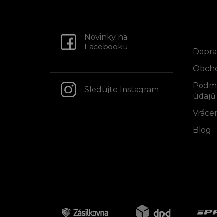
p
a
t
Info
í
Novinky na
Facebooku
Dopra
Obcho
Podmí
Sledujte Instagram
údajů
Vrácen
Blog