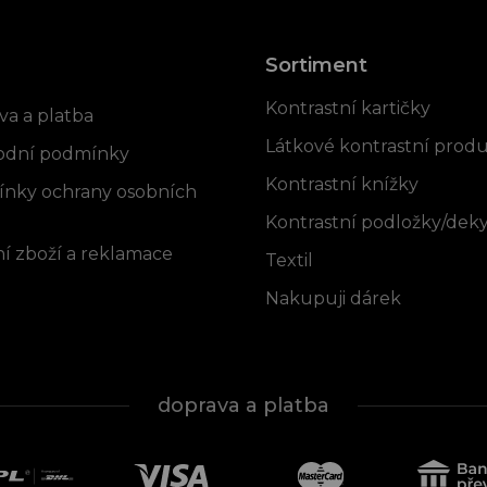
p
i
s
Sortiment
rmace pro vás
u
Kontrastní kartičky
va a platba
Látkové kontrastní prod
dní podmínky
Kontrastní knížky
nky ochrany osobních
Kontrastní podložky/dek
í zboží a reklamace
Textil
Nakupuji dárek
doprava a platba