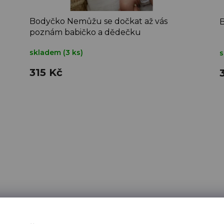
Bodyčko Nemůžu se dočkat až vás
B
poznám babičko a dědečku
skladem
(3 ks)
315 Kč