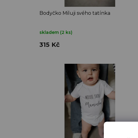
t
ů
Bodyčko Miluji svého tatínka
skladem
(2 ks)
315 Kč