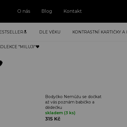
O nás
Blog
Kontakt
ESTSELLER🔝
DLE VĚKU
KONTRASTNÍ KARTIČKY A 
KOLEKCE "MILUJI"🖤

Bodyčko Nemůžu se dočkat
až vás poznám babičko a
dědečku
skladem
(3 ks)
315 Kč