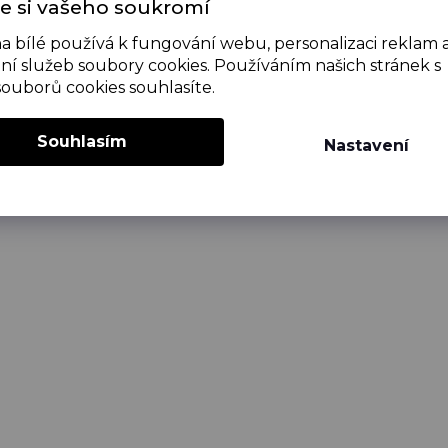
e si vašeho soukromí
Bodyčko Miluji svého dědečka
B
a bílé používá k fungování webu, personalizaci reklam 
ní služeb soubory cookies. Používáním našich stránek s
souborů cookies souhlasíte.
skladem
(2 ks)
315 Kč
Souhlasím
Nastavení