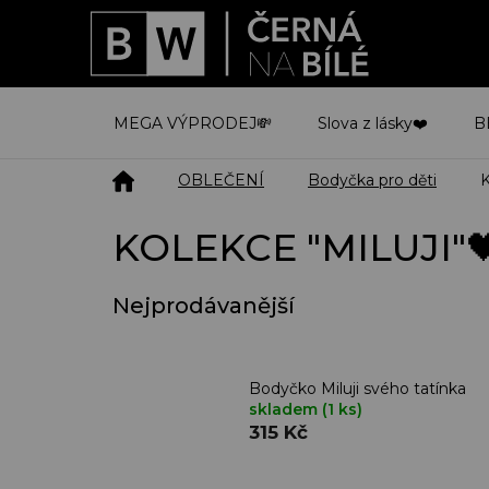
Přejít
na
obsah
MEGA VÝPRODEJ💸
Slova z lásky❤️
B
Domů
OBLEČENÍ
Bodyčka pro děti
KOLEKCE "MILUJI"
Nejprodávanější
Bodyčko Miluji svého tatínka
skladem
(1 ks)
315 Kč