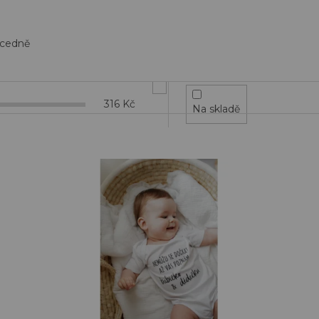
cedně
316
Kč
Na skladě