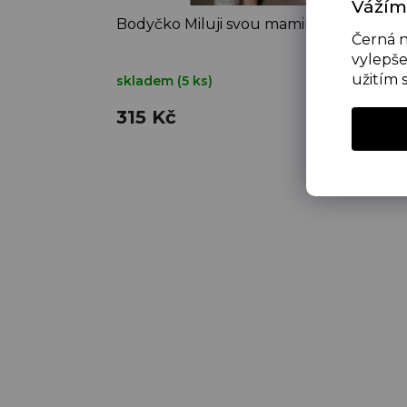
Vážím
Bodyčko Miluji svou maminku
Černá n
vylepše
užitím 
skladem
(5 ks)
315 Kč