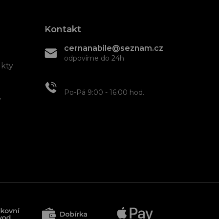
Kontakt
cernanabile@seznam.cz
odpovíme do 24h
ukty
+420 608 466 934
Po-Pá 9:00 - 16:00 hod.
y