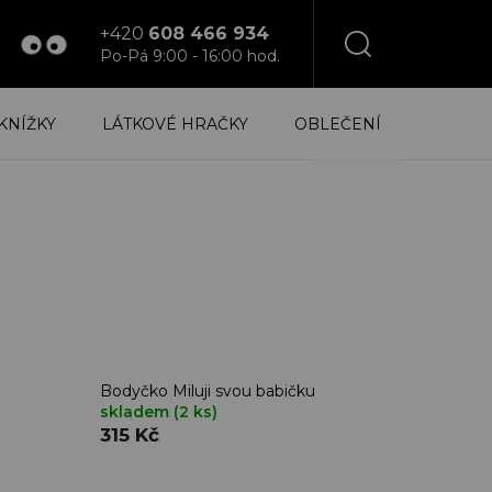
+420
608 466 934
Po-Pá 9:00 - 16:00 hod.
NÁKUPNÍ
KNÍŽKY
LÁTKOVÉ HRAČKY
OBLEČENÍ
KOŠÍK
Bodyčko Miluji svou babičku
skladem
(2 ks)
315 Kč