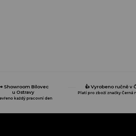
O
v
l
á
d
a
👀 Showroom Bílovec
👍 Vyrobeno ručně v 
c
u Ostravy
í
Platí pro zboží značky Černá n
p
evřeno každý pracovní den
r
v
k
y
v
ý