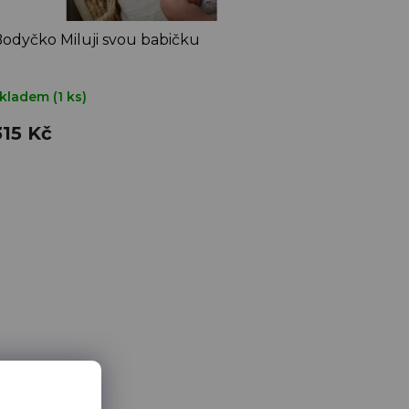
odyčko Miluji svou babičku
skladem
(1 ks)
315 Kč