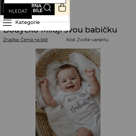
Přejít
NÁKUPNÍ
na
KOŠÍK
HLEDAT
obsah
Bodyčko Miluji svou babičku
Značka:
Černá na bílé
Kód:
Zvolte variantu