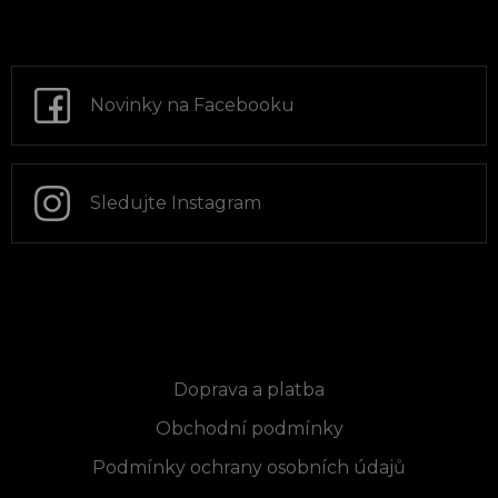
Z
á
p
a
t
Novinky na Facebooku
í
Sledujte Instagram
Informace pro vás
Doprava a platba
Obchodní podmínky
Podmínky ochrany osobních údajů