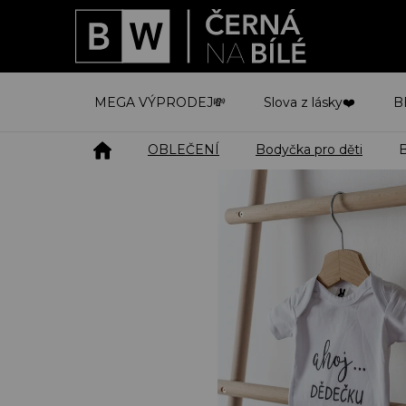
Přejít
na
obsah
MEGA VÝPRODEJ💸
Slova z lásky❤️
B
Domů
OBLEČENÍ
Bodyčka pro děti