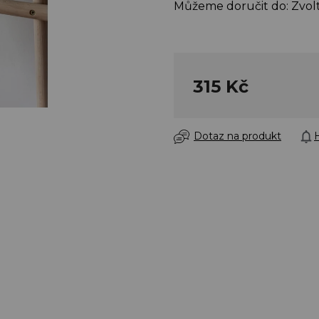
Můžeme doručit do:
Zvol
315 Kč
Dotaz na produkt
H