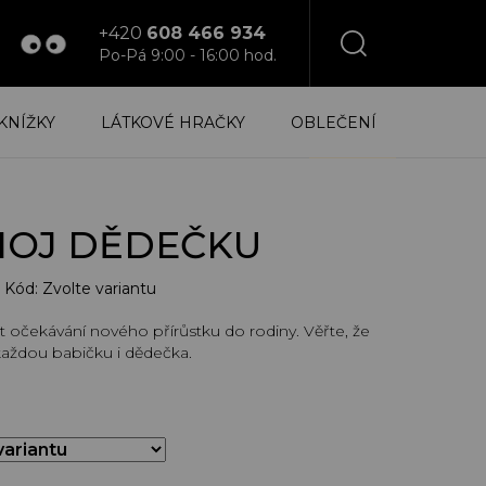
+420
608 466 934
Po-Pá 9:00 - 16:00 hod.
NÁKUPNÍ
KNÍŽKY
LÁTKOVÉ HRAČKY
OBLEČENÍ
KOŠÍK
HOJ DĚDEČKU
Kód:
Zvolte variantu
t očekávání nového přírůstku do rodiny. Věřte, že
aždou babičku i dědečka.