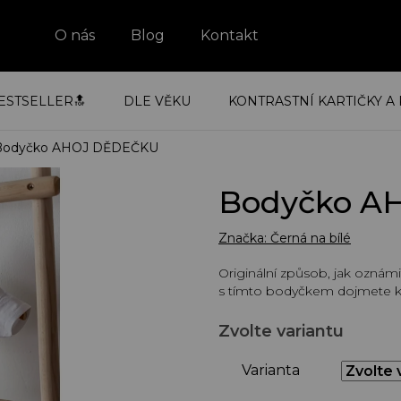
O nás
Blog
Kontakt
ESTSELLER🔝
DLE VĚKU
KONTRASTNÍ KARTIČKY A 
Bodyčko AHOJ DĚDEČKU
Bodyčko A
Značka:
Černá na bílé
Originální způsob, jak oznámi
s tímto bodyčkem dojmete k
Zvolte variantu
Varianta