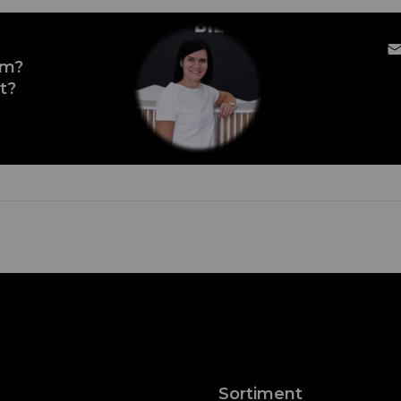
em?
t?
Sortiment