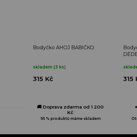
Bodyčko AHOJ BABIČKO
Bodyč
DĚD
skladem
(3 ks)
skla
315 Kč
315 
🚚 Doprava zdarma od 1 200
Kč
95 % produktů máme skladem
Ot