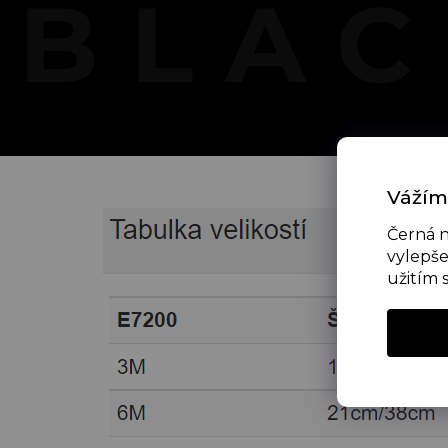
Vážím
Černá n
vylepše
užitím 