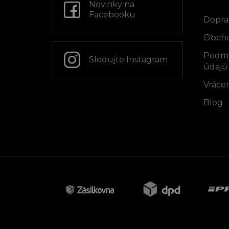
Info
í
Novinky na
Facebooku
Dopra
Obcho
Podmí
Sledujte Instagram
údajů
Vrácen
Blog