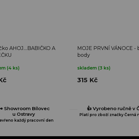
ko AHOJ....BABIČKO A
MOJE PRVNÍ VÁNOCE - b
EČKU
body
dem
(4 ks)
skladem
(3 ks)
Kč
315 Kč
👀 Showroom Bílovec
👍 Vyrobeno ručně v 
u Ostravy
Platí pro zboží značky Černá n
evřeno každý pracovní den