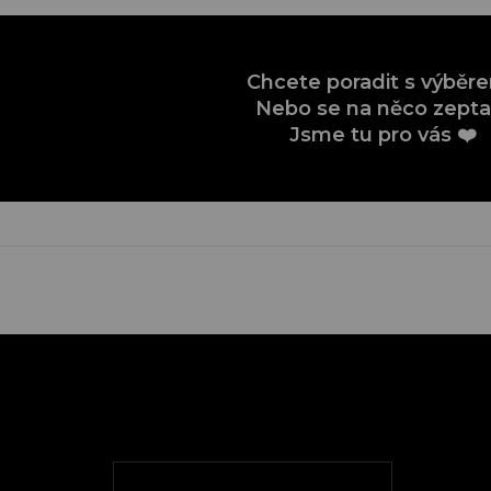
Chcete poradit s výběr
Nebo se na něco zepta
Jsme tu pro vás ❤️
Z
á
p
a
t