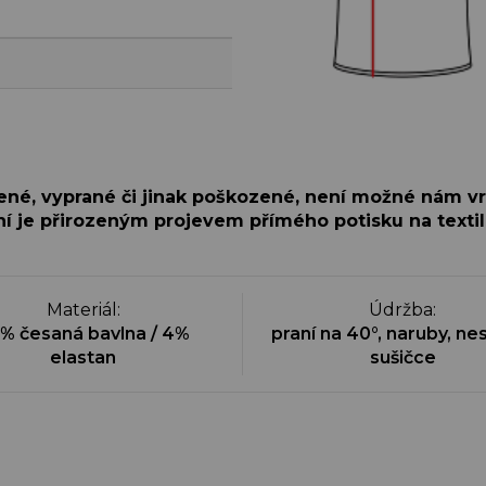
šené, vyprané či jinak poškozené, není možné nám vr
í je přirozeným projevem přímého potisku na textil
Materiál
:
Údržba
:
% česaná bavlna / 4%
praní na 40°, naruby, nes
elastan
sušičce