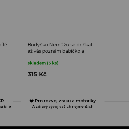
ílé
Bodyčko Nemůžu se dočkat
až vás poznám babičko a
dědečku
skladem
(3 ks)
315 Kč
ČR
❤️ Pro rozvoj zraku a motoriky
a bílé
A zdravý vývoj vašich nejmenších