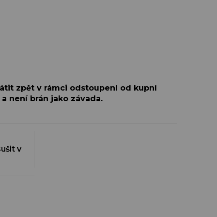
átit zpět v rámci odstoupení od kupní
 a není brán jako závada.
ušit v