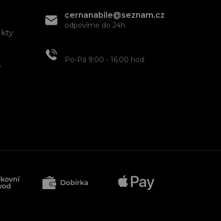
cernanabile@seznam.cz
odpovíme do 24h
ukty
+420 608 466 934
Po-Pá 9:00 - 16:00 hod.
y