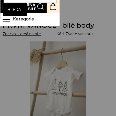
Přejít
NÁKUPNÍ
na
KOŠÍK
HLEDAT
obsah
PRVNÍ VÁNOCE - bílé body
Značka:
Černá na bílé
Kód:
Zvolte variantu