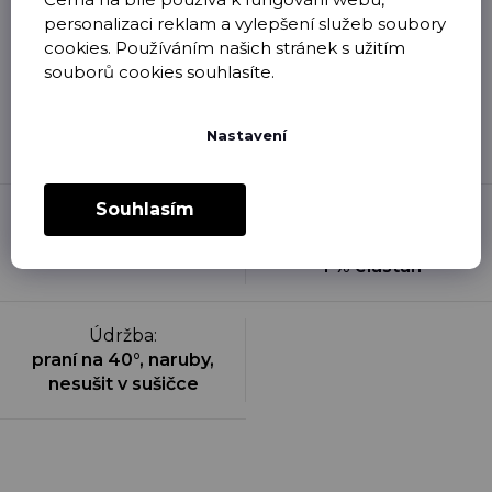
personalizaci reklam a vylepšení služeb soubory
Oblečení, které je očividně použité, nošené,
cookies. Používáním našich stránek s užitím
vyprané či jinak poškozené, není možné nám
souborů cookies souhlasíte.
vrátit zpět v rámci odstoupení od kupní
smlouvy. Úbytek barvy po prvním vyprání je
přirozeným projevem přímého potisku na
Nastavení
textil a není brán jako závada.
Souhlasím
Materiál
:
Kategorie
:
96 % česaná bavlna /
Bodyčka pro děti
4 % elastan
Údržba
:
praní na 40°, naruby,
nesušit v sušičce