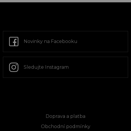
Z
á
p
a
t
Novinky na Facebooku
í
Sledujte Instagram
Informace pro vás
Doprava a platba
Obchodní podmínky