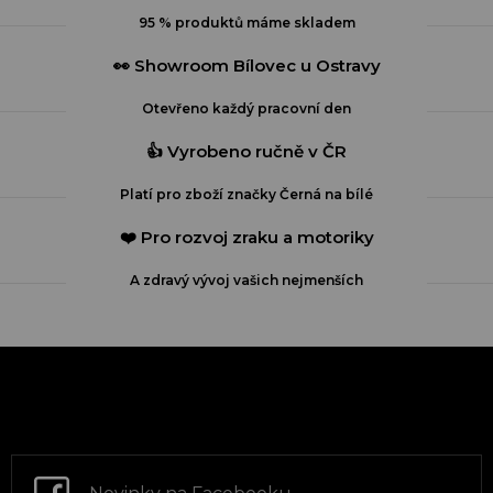
í
95 % produktů máme skladem
p
r
👀 Showroom Bílovec u Ostravy
v
k
Otevřeno každý pracovní den
y
v
👍 Vyrobeno ručně v ČR
ý
p
Platí pro zboží značky Černá na bílé
i
s
❤️ Pro rozvoj zraku a motoriky
u
A zdravý vývoj vašich nejmenších
Z
á
p
a
t