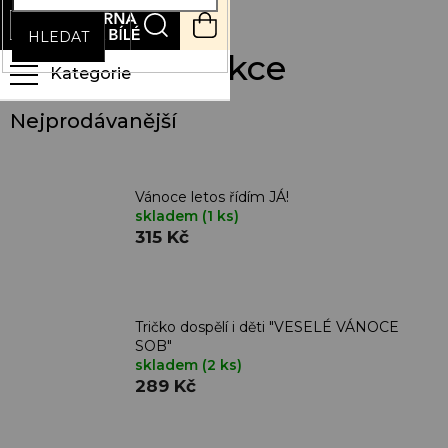
Přejít
NÁKUPNÍ
na
KOŠÍK
HLEDAT
obsah
Vánoční kolekce
Nejprodávanější
Vánoce letos řídím JÁ!
skladem
(1 ks)
315 Kč
Tričko dospělí i děti "VESELÉ VÁNOCE
SOB"
skladem
(2 ks)
289 Kč