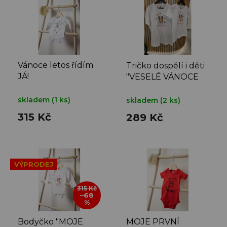
p
i
s
p
r
o
Vánoce letos řídím
Tričko dospělí i děti
d
JÁ!
"VESELÉ VÁNOCE
u
SOB"
k
skladem
(1 ks)
skladem
(2 ks)
t
315 Kč
289 Kč
ů
VÝPRODEJ
315 Kč
–68
%
Bodyčko "MOJE
MOJE PRVNÍ