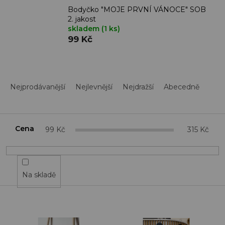
Bodyčko "MOJE PRVNÍ VÁNOCE" SOB
2. jakost
skladem
(1 ks)
99 Kč
Ř
a
Nejprodávanější
Nejlevnější
Nejdražší
Abecedně
z
e
n
í
Cena
99
Kč
315
Kč
p
r
o
d
Na skladě
u
k
t
V
ů
ý