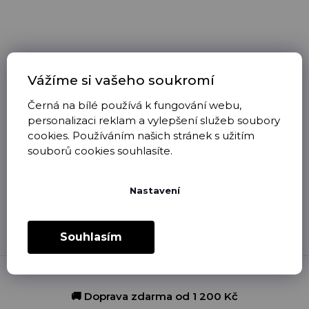
Vážíme si vašeho soukromí
Černá na bílé používá k fungování webu,
Bodyčko "MOJE
Bodyčko "KOUZLO
personalizaci reklam a vylepšení služeb soubory
PRVNÍ VÁNOCE"
VÁNOC"
cookies. Používáním našich stránek s užitím
SOB
souborů cookies souhlasíte.
skladem
(4 ks)
skladem
(3 ks)
315 Kč
315 Kč
Nastavení
8
položek celkem
O
Souhlasím
v
l
á
d
a
🚚 Doprava zdarma od 1 200 Kč
c