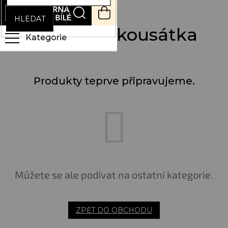
Přejít
NÁKUPNÍ
na
KOŠÍK
HLEDAT
obsah
Chrastítka a kousátka
Produkty teprve připravujeme.
Můžete se ale podívat na ostatní kategorie.
ZPĚT DO OBCHODU