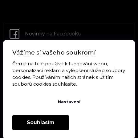
Z
á
p
a
t
Novinky na Facebooku
í
Vážíme si vašeho soukromí
Sledujte Instagram
Černá na bílé používá k fungování webu,
personalizaci reklam a vylepšení služeb soubory
cookies. Používáním našich stránek s užitím
souborů cookies souhlasíte.
Informace pro vás
Nastavení
Doprava a platba
Souhlasím
Obchodní podmínky
Podmínky ochrany osobních údajů