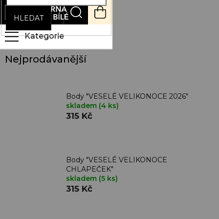
Přejít
NÁKUPNÍ
na
KOŠÍK
HLEDAT
obsah
Velikonoce
Nejprodávanější
Body "VESELÉ VELIKONOCE 2026"
skladem
(4 ks)
315 Kč
Body "VESELÉ VELIKONOCE
CHLAPEČEK"
skladem
(5 ks)
315 Kč