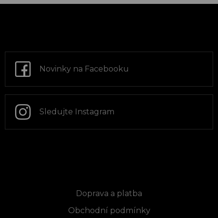
Z
á
p
a
t
Novinky na Facebooku
í
Sledujte Instagram
Informace pro vás
Doprava a platba
Obchodní podmínky