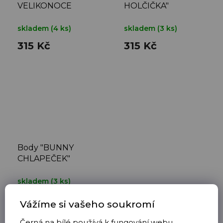
VELIKONOCE
HOLČIČKA"
HOLČIČKA"
skladem
(4 ks)
skladem
(3 ks)
315 Kč
315 Kč
Body "BUNNY
CHLAPEČEK"
skladem
(3 ks)
315 Kč
Vážíme si vašeho soukromí
Černá na bílé používá k fungování webu,