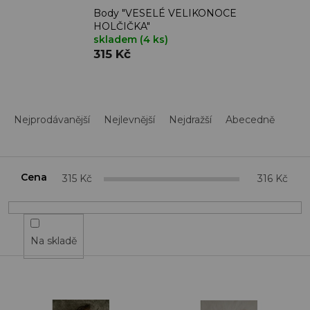
Body "VESELÉ VELIKONOCE
HOLČIČKA"
skladem
(4 ks)
315 Kč
Ř
a
Nejprodávanější
Nejlevnější
Nejdražší
Abecedně
z
e
n
í
Cena
315
Kč
316
Kč
p
r
o
d
Na skladě
u
k
t
V
ů
ý