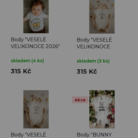
p
i
s
p
r
o
Body "VESELÉ
Body "VESELÉ
d
VELIKONOCE 2026"
VELIKONOCE
u
CHLAPEČEK"
k
skladem
(4 ks)
skladem
(3 ks)
t
315 Kč
315 Kč
ů
Akce
Body "VESELÉ
Body "BUNNY