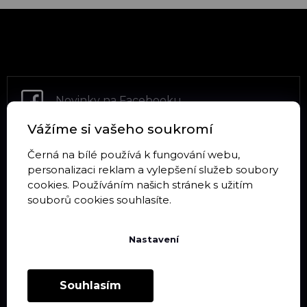
Z
á
p
a
t
Novinky na Facebooku
í
Vážíme si vašeho soukromí
Černá na bílé používá k fungování webu,
Sledujte Instagram
personalizaci reklam a vylepšení služeb soubory
cookies. Používáním našich stránek s užitím
souborů cookies souhlasíte.
Nastavení
Informace pro vás
Doprava a platba
Souhlasím
Obchodní podmínky