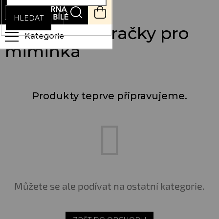
Přejít
NÁKUPNÍ
na
KOŠÍK
HLEDAT
obsah
Senzorické hračky pro
miminka
Produkty teprve připravujeme.
Můžete se ale podívat na ostatní kategorie.