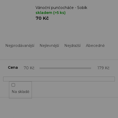
Vánoční punčocháče - Sobík
skladem
(>5 ks)
70 Kč
Ř
a
Nejprodávanější
Nejlevnější
Nejdražší
Abecedně
z
e
n
í
Cena
70
Kč
179
Kč
p
r
o
d
Na skladě
u
k
t
V
ů
ý