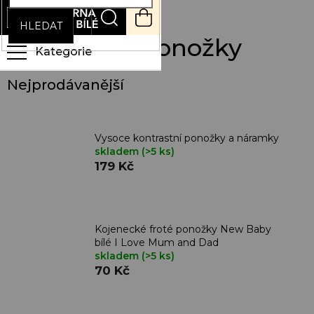
Přejít
NÁKUPNÍ
na
KOŠÍK
HLEDAT
obsah
Kontrastní ponožky
Nejprodávanější
Vysoce kontrastní ponožky a náramky
skladem
(>5 ks)
179 Kč
Kojenecké froté ponožky New Baby
bílé I Love Mum and Dad
skladem
(>5 ks)
70 Kč