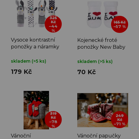
p
i
s
325
Kč
165 Kč
p
–44
–57 %
%
r
o
Vysoce kontrastní
Kojenecké froté
d
ponožky a náramky
ponožky New Baby
u
bílé I Love Mum and
k
Dad
skladem
(>5 ks)
skladem
(>5 ks)
t
179 Kč
70 Kč
ů
319
249
Kč
Kč
–78
–71 %
%
Vánoční
Vánoční papučky