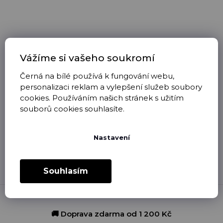
249
Kč
Vážíme si vašeho soukromí
–71 %
Černá na bílé používá k fungování webu,
Vánoční papučky
personalizaci reklam a vylepšení služeb soubory
HNĚDÉ
cookies. Používáním našich stránek s užitím
souborů cookies souhlasíte.
skladem
(5 ks)
70 Kč
Nastavení
7
položek celkem
O
Souhlasím
v
l
á
d
a
🚚 Doprava zdarma od 1 200 Kč
c