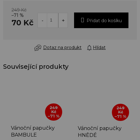
249 Kč
–71 %
Přidat do košíku
70 Kč
Dotaz na produkt
Hlídat
Související produkty
249
249
Kč
Kč
–71 %
–71 %
Vánoční papučky
Vánoční papučky
BAMBULE
HNĚDÉ