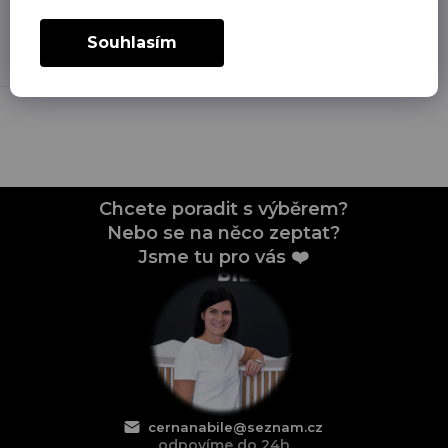
neprat v pračce,
nesušit v sušičce,
Souhlasím
nebělit
Chcete poradit s výběrem?
Nebo se na něco zeptat?
Jsme tu pro vás ❤️
cernanabile@seznam.cz
odpovíme do 24h