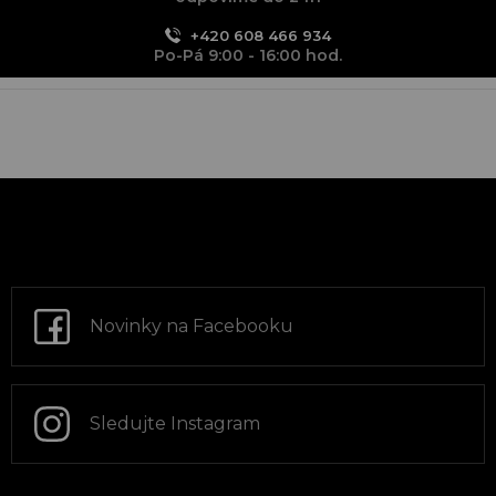
+420 608 466 934
Po-Pá 9:00 - 16:00 hod.
Z
á
p
a
t
Novinky na Facebooku
í
Sledujte Instagram