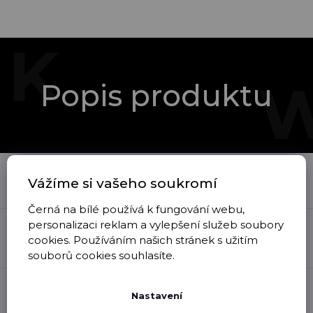
Popis produktu
Vážíme si vašeho soukromí
Popis produktu není dostupný
Černá na bílé používá k fungování webu,
personalizaci reklam a vylepšení služeb soubory
Kategorie
:
Materiál
:
cookies. Používáním našich stránek s užitím
Oblečení
polyester, bavlna
souborů cookies souhlasíte.
Údržba
:
Nastavení
jemné ruční čištění,