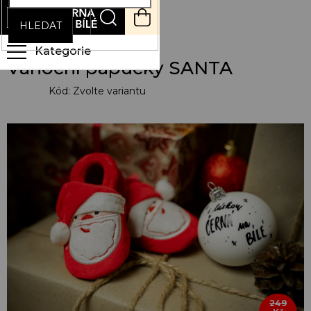
Přejít
NÁKUPNÍ
na
KOŠÍK
HLEDAT
obsah
Vánoční papučky SANTA
Kód:
Zvolte variantu
249