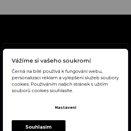
Z
á
p
a
t
Novinky na Facebooku
í
Vážíme si vašeho soukromí
Černá na bílé používá k fungování webu,
personalizaci reklam a vylepšení služeb soubory
Sledujte Instagram
cookies. Používáním našich stránek s užitím
souborů cookies souhlasíte.
Nastavení
Informace pro vás
Souhlasím
Doprava a platba