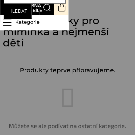
Přejít
NÁKUPNÍ
na
KOŠÍK
HLEDAT
obsah
Plyšové hračky pro
miminka a nejmenší
děti
Produkty teprve připravujeme.
Můžete se ale podívat na ostatní kategorie.