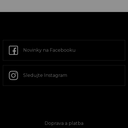
Z
á
p
a
t
Novinky na Facebooku
í
Sledujte Instagram
Informace pro vás
Doprava a platba