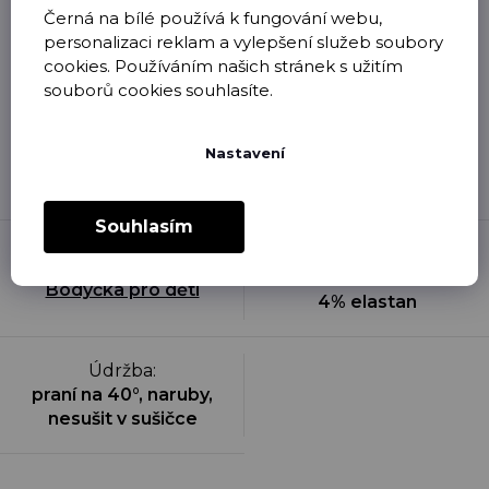
Černá na bílé používá k fungování webu,
personalizaci reklam a vylepšení služeb soubory
cookies. Používáním našich stránek s užitím
souborů cookies souhlasíte.
Oblečení, které je očividně použité, nošené, vyprané či
jinak poškozené, není možné nám vrátit zpět v rámci
odstoupení od kupní smlouvy. Úbytek barvy po prvním
Nastavení
vyprání je přirozeným projevem přímého potisku na
textil a není brán jako závada.
Souhlasím
Materiál
:
Kategorie
:
96% česaná bavlna /
Bodyčka pro děti
4% elastan
Údržba
:
praní na 40°, naruby,
nesušit v sušičce