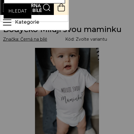
Přejít
NÁKUPNÍ
na
KOŠÍK
HLEDAT
obsah
Bodyčko Miluji svou maminku
Značka:
Černá na bílé
Kód:
Zvolte variantu