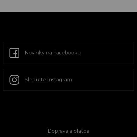
Z
á
p
a
t
Novinky na Facebooku
í
Sledujte Instagram
Informace pro vás
Doprava a platba