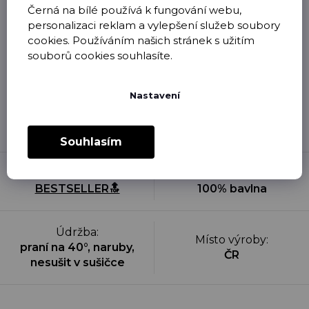
Černá na bílé používá k fungování webu,
personalizaci reklam a vylepšení služeb soubory
cookies. Používáním našich stránek s užitím
souborů cookies souhlasíte.
Oblečení, které je očividně použité, nošené, vyprané či
Nastavení
jinak poškozené, není možné nám vrátit zpět v rámci
odstoupení od kupní smlouvy. Úbytek barvy po prvním
vyprání je přirozeným projevem přímého potisku na
textil a není brán jako závada.
Souhlasím
Kategorie
:
Materiál
:
BESTSELLER🔝
100% bavlna
Údržba
:
Místo výroby
:
praní na 40°, naruby,
ČR
nesušit v sušičce