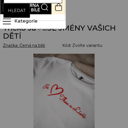
Přejít
NÁKUPNÍ
na
KOŠÍK
HLEDAT
obsah
Tričko Já♡...SE JMÉNY VAŠICH
DĚTÍ
Značka:
Černá na bílé
Kód:
Zvolte variantu