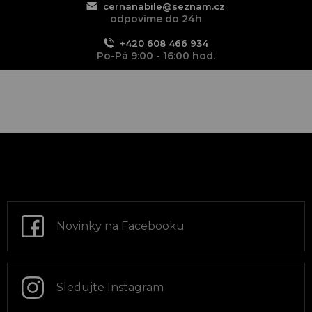
cernanabile@seznam.cz
odpovíme do 24h
+420 608 466 934
Po-Pá 9:00 - 16:00 hod.
Z
á
p
a
t
Novinky na Facebooku
í
Sledujte Instagram