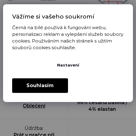
Vážíme si vašeho soukromí
Černá na bílé používá k fungování webu,
personalizaci reklam a vylepšení služeb soubory
cookies. Používáním našich stránek s užitím
Oblečení, které je očividně použité, nošené,
souborů cookies souhlasíte.
vyprané či jinak poškozené, není možné nám
vrátit zpět v rámci odstoupení od kupní
smlouvy. Úbytek barvy po prvním vyprání je
Nastavení
přirozeným projevem přímého potisku na
textil a není brán jako závada.
Souhlasím
Materiál
:
Kategorie
:
96% česaná bavlna /
Oblečení
4% elastan
Údržba
:
Prát v pračce při