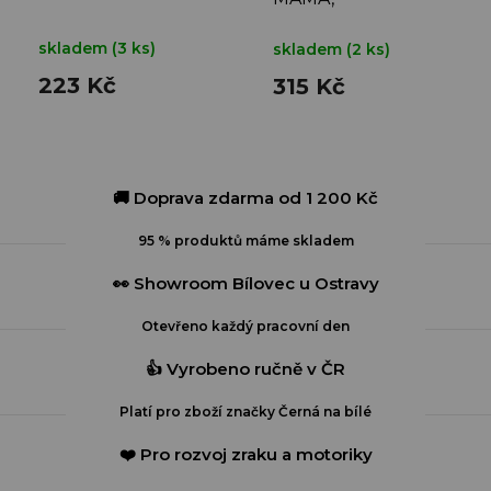
STŘEDOBOD
MÉHO VESMÍRU"
skladem
(3 ks)
skladem
(2 ks)
223 Kč
315 Kč
🚚 Doprava zdarma od 1 200 Kč
95 % produktů máme skladem
👀 Showroom Bílovec u Ostravy
Otevřeno každý pracovní den
👍 Vyrobeno ručně v ČR
Platí pro zboží značky Černá na bílé
❤️ Pro rozvoj zraku a motoriky