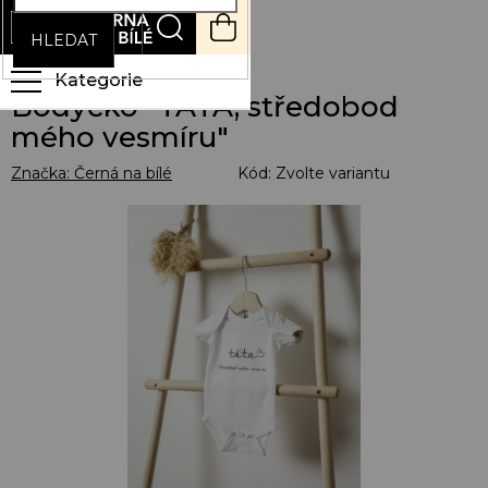
Přejít
NÁKUPNÍ
na
KOŠÍK
HLEDAT
obsah
Bodyčko "TÁTA, středobod
mého vesmíru"
Značka:
Černá na bílé
Kód:
Zvolte variantu