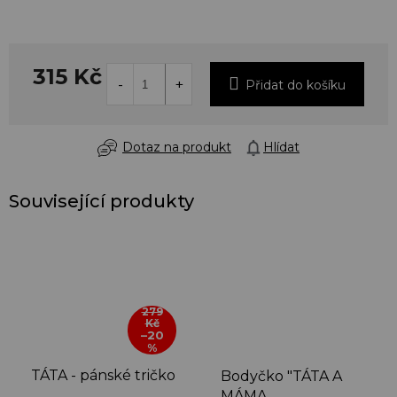
315 Kč
Přidat do košíku
Dotaz na produkt
Hlídat
Související produkty
279
Kč
–20
%
TÁTA - pánské tričko
Bodyčko "TÁTA A
MÁMA,