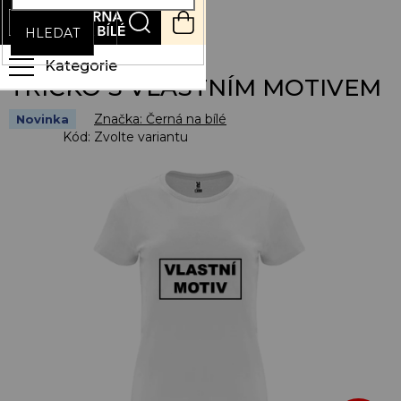
Přejít
NÁKUPNÍ
na
KOŠÍK
HLEDAT
obsah
TRIČKO S VLASTNÍM MOTIVEM
Značka:
Černá na bílé
Novinka
Kód:
Zvolte variantu