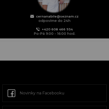
cernanabile@seznam.cz
odpovíme do 24h
+420 608 466 934
Po-Pá 9:00 - 16:00 hod.
Z
á
p
a
t
Novinky na Facebooku
í