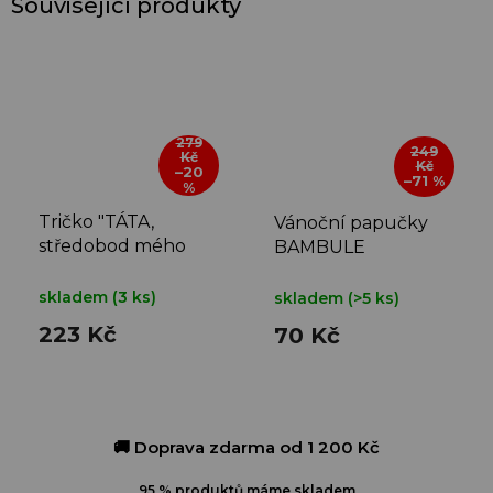
Související produkty
279
249
Kč
Kč
–20
–71 %
%
Tričko "TÁTA,
Vánoční papučky
středobod mého
BAMBULE
vesmíru"
skladem
(3 ks)
skladem
(>5 ks)
223 Kč
70 Kč
🚚 Doprava zdarma od 1 200 Kč
95 % produktů máme skladem