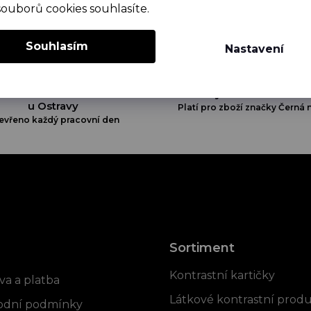
souborů cookies souhlasíte.
Souhlasím
Nastavení
👀 Showroom Bílovec
👍 Vyrobeno ručně v 
u Ostravy
Platí pro zboží značky Černá n
evřeno každý pracovní den
Sortiment
rmace pro vás
Kontrastní kartičky
va a platba
Látkové kontrastní prod
dní podmínky