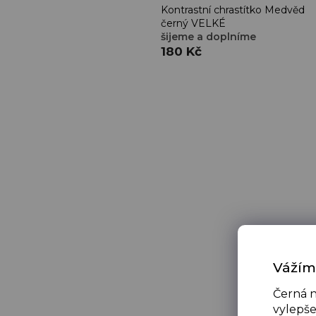
Kontrastní chrastítko Medvěd
černý VELKÉ
šijeme a doplníme
180 Kč
Vážím
Černá n
vylepše