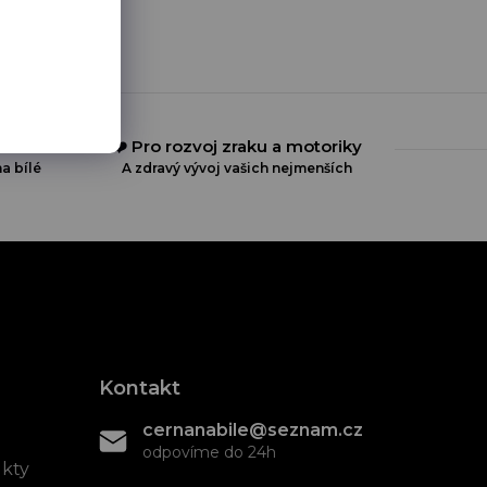
ČR
❤️ Pro rozvoj zraku a motoriky
a bílé
A zdravý vývoj vašich nejmenších
Kontakt
cernanabile@seznam.cz
odpovíme do 24h
ukty