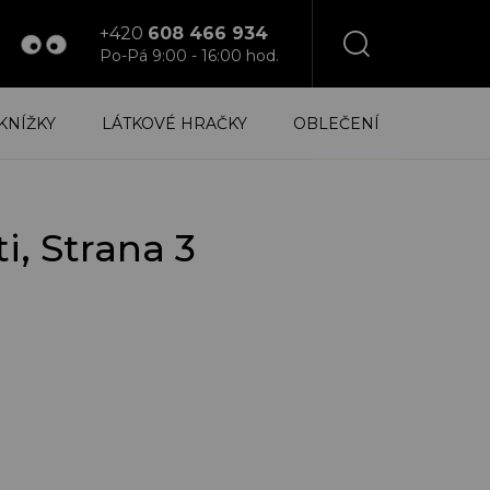
+420
608 466 934
Po-Pá 9:00 - 16:00 hod.
NÁKUPNÍ
KNÍŽKY
LÁTKOVÉ HRAČKY
OBLEČENÍ
KOŠÍK
ti
, Strana 3