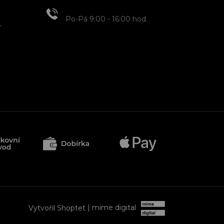
+420 608 466 934
Po-Pá 9:00 - 16:00 hod.
y
Vytvořil Shoptet
| mime digital