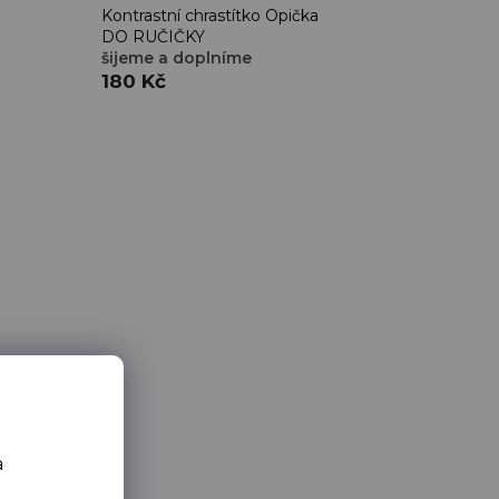
Kontrastní chrastítko Opička
DO RUČIČKY
šijeme a doplníme
180 Kč
a