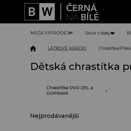
Přejít
na
obsah
MEGA VÝPRODEJ💸
Slova z lásky❤️
B
Domů
LÁTKOVÉ HRAČKY
Chrastítka/Píská
Dětská chrastítka p
Chrastítka OVO-ZEL a
DOPRAVA
Nejprodávanější