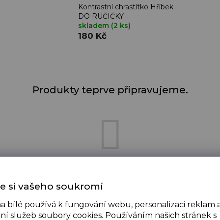
Kontrastní chrastítko Hříbek
DO RUČIČKY
skladem
(2 ks)
180 Kč
Produkty teprve připravujeme.
Můžete se ale podívat na ostatní kategorie.
e si vašeho soukromí
a bílé používá k fungování webu, personalizaci reklam 
ZPĚT DO OBCHODU
ní služeb soubory cookies. Používáním našich stránek s