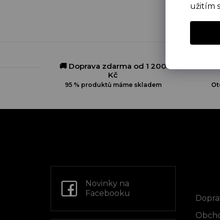
užitím 
🚚 Doprava zdarma od 1 200
Kč
95 % produktů máme skladem
Ot
Z
á
p
a
t
Info
í
Novinky na
Facebooku
Dopra
Obcho