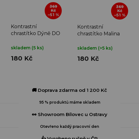
369
369
Kč
Kč
–51 %
–51 %
Kontrastní
Kontrastní
chrastítko Dýně DO
chrastítko Malina
RUČIČKY
DO RUČIČKY
skladem
(5 ks)
skladem
(>5 ks)
180 Kč
180 Kč
🚚 Doprava zdarma od 1 200 Kč
95 % produktů máme skladem
👀 Showroom Bílovec u Ostravy
Otevřeno každý pracovní den
👍 Vyrobeno ručně v ČR