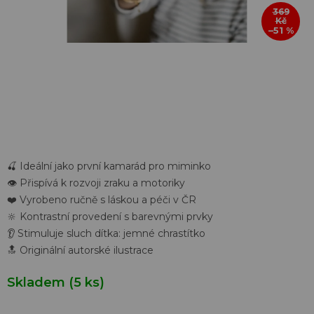
369
Kč
–51 %
🍒 Ideální jako první kamarád pro miminko
👁️ Přispívá k rozvoji zraku a motoriky
❤️ Vyrobeno ručně s láskou a péči v ČR
🔆 Kontrastní provedení s barevnými prvky
👂 Stimuluje sluch dítka: jemné chrastítko
🔝 Originální autorské ilustrace
Skladem
(5 ks)