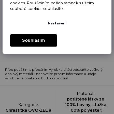
cookies. Používáním našich stránek s užitím
Výroba v České republice.
souborů cookies souhlasíte.
Certifikace pro miminka.
Vhodné pro děti od 0 let.
Nastavení
Souhlasím
Před použitím a předáním výrobku dítěti odstraňte veškerý
obalový materiál! Uschovejte prosím informace a údaje
výrobce na obalu pro budoucí použití!
Materiál
:
potištěné látky ze
Kategorie
:
100% bavlny; stužka
Chrastítka OVO-ZEL a
100% polyester;