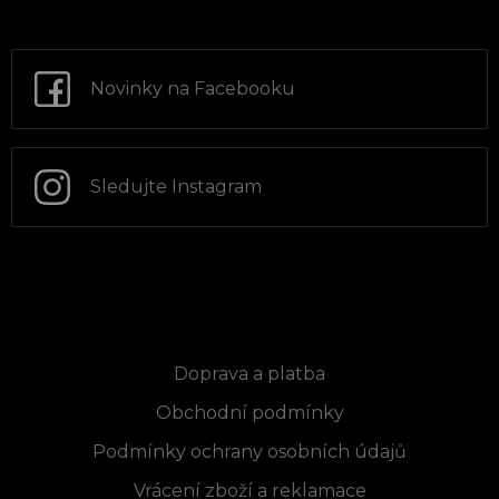
á
p
a
t
Novinky na Facebooku
í
Sledujte Instagram
Informace pro vás
Doprava a platba
Obchodní podmínky
Podmínky ochrany osobních údajů
Vrácení zboží a reklamace