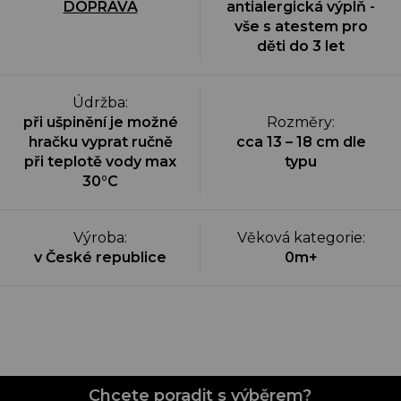
DOPRAVA
antialergická výplň -
vše s atestem pro
děti do 3 let
Údržba
:
při ušpinění je možné
Rozměry
:
hračku vyprat ručně
cca 13 – 18 cm dle
při teplotě vody max
typu
30°C
Výroba
:
Věková kategorie
:
v České republice
0m+
Chcete poradit s výběrem?