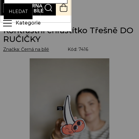
Přejít
NÁKUPNÍ
na
KOŠÍK
HLEDAT
obsah
Kontrastní chrastítko Třešně DO
RUČIČKY
Značka:
Černá na bílé
Kód:
7416