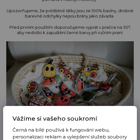
Upozorňujeme, že potištěné látky jsou ze 100% bavlny, drobné
barevné odchylky nejsou brány jako závada.
Před prvním použitím doporučujeme vyprat v pračce na 30°,
aby nedošlo k zapuštění černé barvy při ručním praní.
Vážíme si vašeho soukromí
Černá na bílé používá k fungování webu,
Hračka splňuje veškeré normy EU.
personalizaci reklam a vylepšení služeb soubory