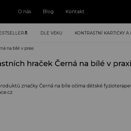
O nás
Blog
Kontakt
ESTSELLER🔝
DLE VĚKU
KONTRASTNÍ KARTIČKY A 
ná na bílé v praxi
astních hraček Černá na bílé v prax
 produktů značky Černá na bíle očima dětské fyzioterap
ce.cz