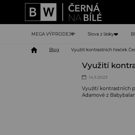
Přejít
na
obsah
MEGA VÝPRODEJ💸
Slova z lásky❤️
B
Domů
Blog
Využití kontrastních hraček Čer
Využití kontr
14.3.2023
Využití kontrastních
Adamové z Babybalan