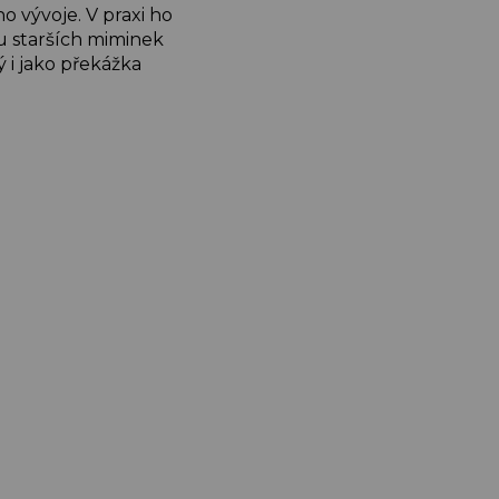
o vývoje. V praxi ho
u starších miminek
 i jako překážka