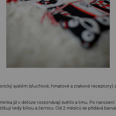
orický systém (sluchové, hmatové a zrakové receptory) a 
inka již v děloze rozeznávají světlo a tmu. Po narození 
lišují tedy bílou a černou. Od 2 měsíců se přidává barva