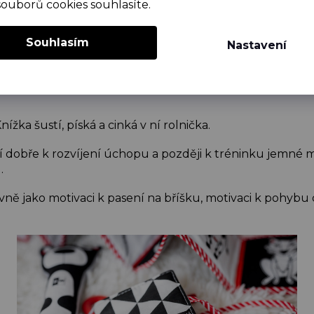
souborů cookies souhlasíte.
Souhlasím
Nastavení
ížka šustí, píská a cinká v ní rolnička.
 dobře k rozvíjení úchopu a později k tréninku jemné 
.
lavně jako motivaci k pasení na bříšku, motivaci k pohyb