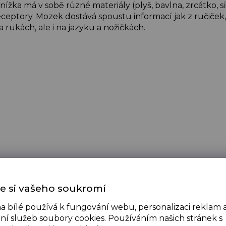
ížka má v sobě různé materiály (plyš, bavlna, zrcátko, s
eceptory. Mozek dostává spoustu informací jak z ručiček,
na rukách, ale i na jazyku a nožičkách.
e si vašeho soukromí
a bílé používá k fungování webu, personalizaci reklam 
ní služeb soubory cookies. Používáním našich stránek s