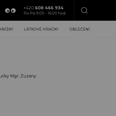
+420
608 466 934
Po-Pá 9:00 - 16:00 hod.
NÁKUPNÍ
KNÍŽKY
LÁTKOVÉ HRAČKY
OBLEČENÍ
KOŠÍK
i
eutky Mgr. Zuzany