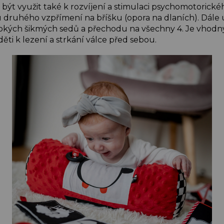
být využit také k rozvíjení a stimulaci psychomotorickéh
 druhého vzpřímení na bříšku (opora na dlaních). Dále 
ysokých šikmých sedů a přechodu na všechny 4. Je vhodný
děti k lezení a strkání válce před sebou.