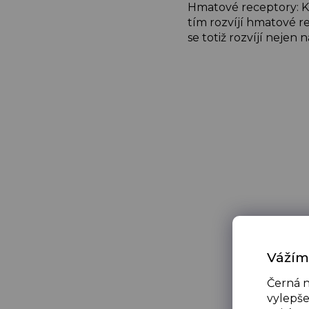
Hmatové receptory: Kn
tím rozvíjí hmatové r
se totiž rozvíjí nejen 
Vážím
Černá n
vylepše