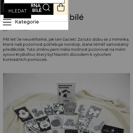
Přejít
NÁKUPNÍ
na
KOŠÍK
HLEDAT
obsah
5 let s Černou na bílé
31.8.2023
Pět let! Je neuvěřitelné, jak ten čas letí. Za tuto dobu se z miminka,
které naši pozornost potřebuje nonstop, stane téměř samostatný
předškolák. Tuto změnu jsem měla možnost pozorovat na mém
synovi Kryštofovi, který byl hlavním důvodem k vytvoření
kontrastních pomůcek.