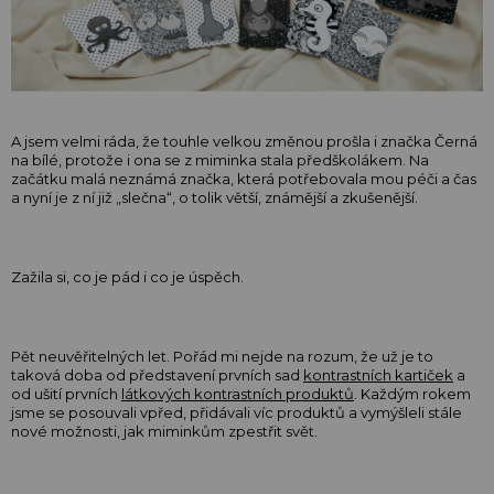
A jsem velmi ráda, že touhle velkou změnou prošla i značka Černá
na bílé, protože i ona se z miminka stala předškolákem. Na
začátku malá neznámá značka, která potřebovala mou péči a čas
a nyní je z ní již „slečna“, o tolik větší, známější a zkušenější.
Zažila si, co je pád i co je úspěch.
Pět neuvěřitelných let. Pořád mi nejde na rozum, že už je to
taková doba od představení prvních sad
kontrastních kartiček
a
od ušití prvních
látkových kontrastních produktů
. Každým rokem
jsme se posouvali vpřed, přidávali víc produktů a vymýšleli stále
nové možnosti, jak miminkům zpestřit svět.