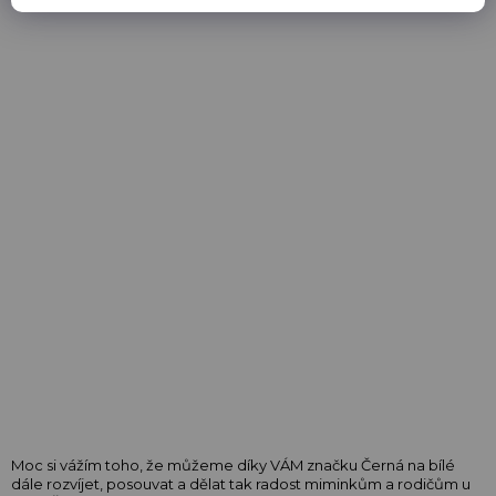
Moc si vážím toho, že můžeme díky VÁM značku Černá na bílé
dále rozvíjet, posouvat a dělat tak radost miminkům a rodičům u