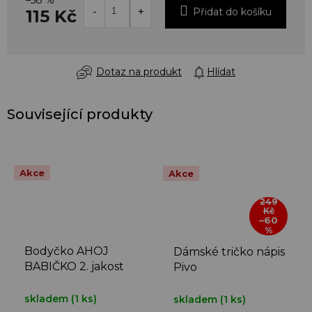
–58 %
Přidat do košíku
115 Kč
Dotaz na produkt
Hlídat
Související produkty
Akce
Akce
249
Kč
–60
%
Bodyčko AHOJ
Dámské tričko nápis
BABIČKO 2. jakost
Pivo
skladem
(1 ks)
skladem
(1 ks)