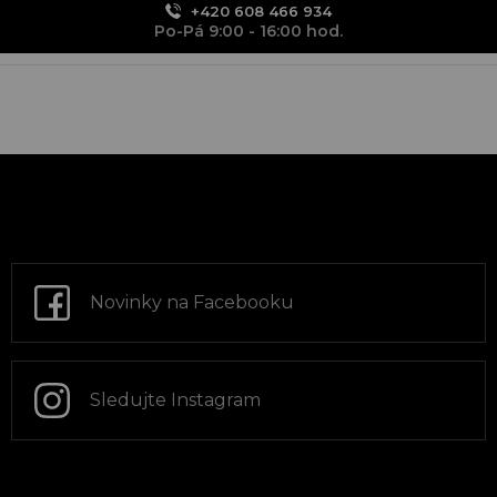
+420 608 466 934
Po-Pá 9:00 - 16:00 hod.
Z
á
p
a
t
Novinky na Facebooku
í
Sledujte Instagram