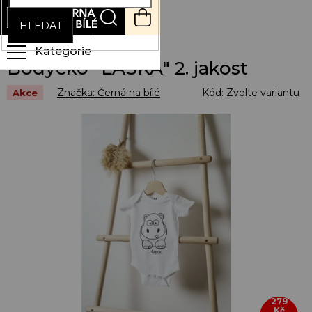
Přejít
NÁKUPNÍ
na
KOŠÍK
HLEDAT
obsah
Bodyčko "LÁSKA" 2. jakost
Značka:
Černá na bílé
Kód:
Zvolte variantu
Akce
279
Kč