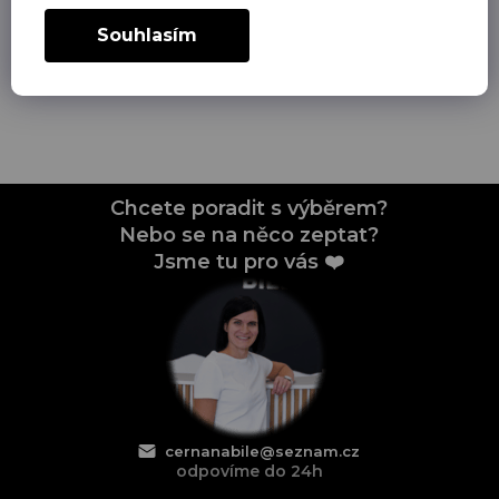
jinak poškozené, není možné nám vrátit zpět v rámci
odstoupení od kupní smlouvy. Úbytek barvy po prvním
Souhlasím
vyprání je přirozeným projevem přímého potisku na
textil a není brán jako závada.
Chcete poradit s výběrem?
Nebo se na něco zeptat?
Jsme tu pro vás ❤️
cernanabile@seznam.cz
odpovíme do 24h