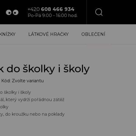
+420
608 466 934
Po-Pá 9:00 - 16:00 hod.
NÁKUPNÍ
KNÍŽKY
LÁTKOVÉ HRAČKY
OBLEČENÍ
KOŠÍK
 do školky i školy
Kód:
Zvolte variantu
o školky i školy
l, který vydrží pořádnou zátěž
holky
vky, do kroužku nebo na poklady