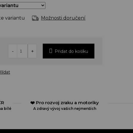
te variantu
Možnosti doručení
Přidat do košíku
lídat
ČR
❤️ Pro rozvoj zraku a motoriky
a bílé
A zdravý vývoj vašich nejmenších