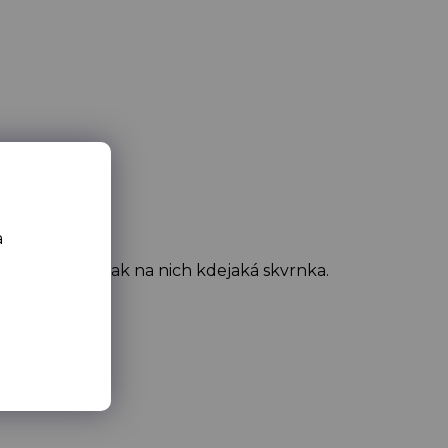
dalších věcí.
.
a
é a ztratí se tak na nich kdejaká skvrnka.