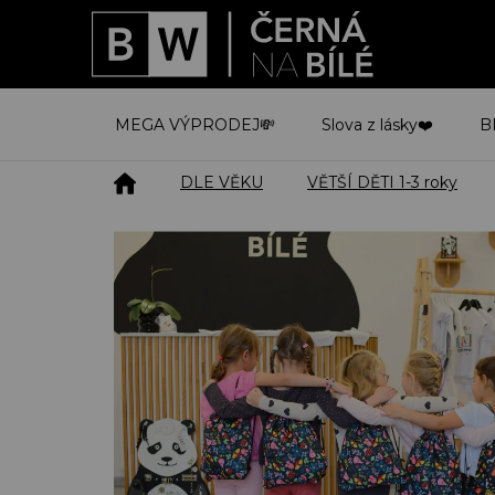
Přejít
na
obsah
MEGA VÝPRODEJ💸
Slova z lásky❤️
B
Domů
DLE VĚKU
VĚTŠÍ DĚTI 1-3 roky