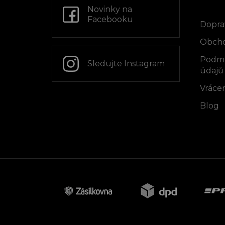
Info
í
Novinky na
Facebooku
Dopra
Obcho
Podmí
Sledujte Instagram
údajů
Vrácen
Blog