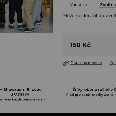
Varianta
Můžeme doručit do:
Zvol
150 Kč
Dotaz na produkt
H
👀 Showroom Bílovec
👍 Vyrobeno ručně v 
u Ostravy
Platí pro zboží značky Černá n
evřeno každý pracovní den