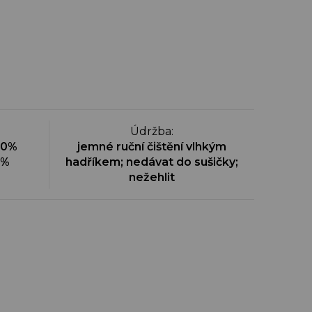
Údržba
:
00%
jemné ruční čištění vlhkým
0%
hadříkem; nedávat do sušičky;
nežehlit