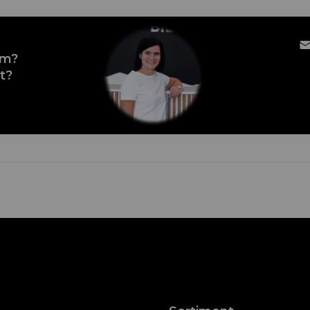
em?
t?