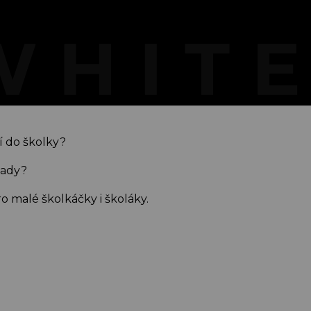
í do školky?
lady?
pro malé školkáčky i školáky.