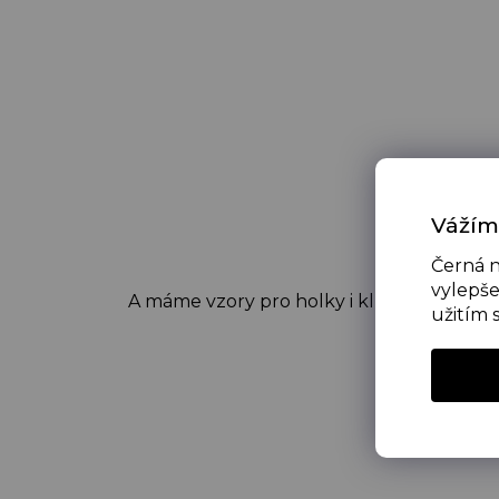
Pevný a vodě
Vážím
Černá n
vylepše
A máme vzory pro holky i kluky, které nep
užitím 