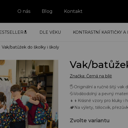
O nás
Blog
Kontakt
ESTSELLER🔝
DLE VĚKU
KONTRASTNÍ KARTIČKY A 
Vak/batůžek do školky i školy
Vak/batůžek
Značka:
Černá na bílé
🖐️Originální a ručně šitý vak d
💦Voděodolný a pevný materiá
👧👦Krásné vzory pro kluky i 
🏕️Na výlety, tělocvik, přezů
Zvolte variantu