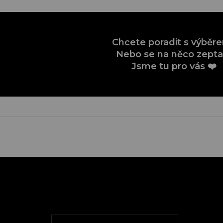
Chcete poradit s výběr
Nebo se na něco zepta
Jsme tu pro vás ❤️
Z
á
p
a
t