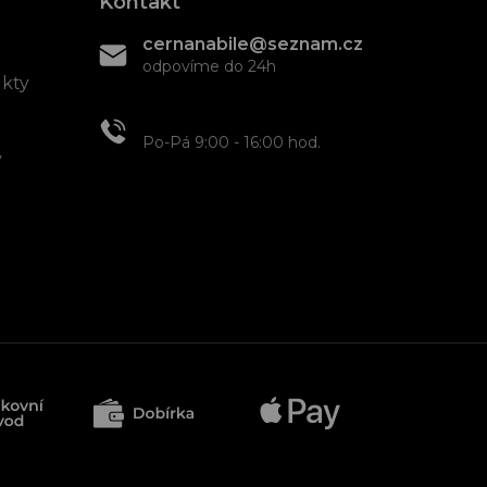
Kontakt
cernanabile@seznam.cz
odpovíme do 24h
ukty
+420 608 466 934
Po-Pá 9:00 - 16:00 hod.
y