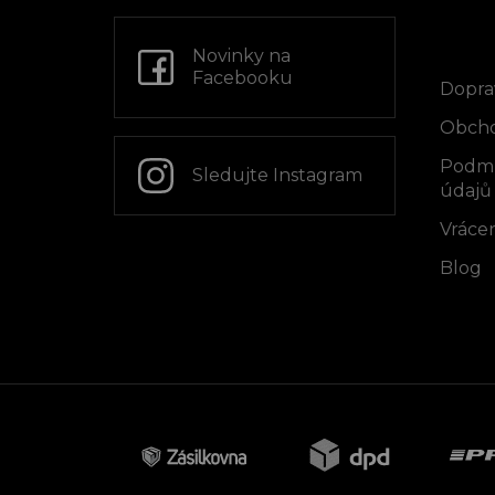
a
t
Info
í
Novinky na
Facebooku
Dopra
Obcho
Podmí
Sledujte Instagram
údajů
Vrácen
Blog