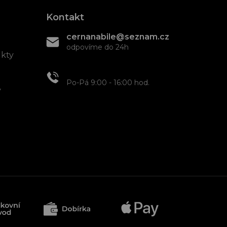
Kontakt
cernanabile@seznam.cz
odpovíme do 24h
ukty
+420 608 466 934
Po-Pá 9:00 - 16:00 hod.
y