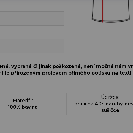
šené, vyprané či jinak poškozené, není možné nám vr
í je přirozeným projevem přímého potisku na textil
Údržba
:
Materiál
:
praní na 40°, naruby, nes
100% bavlna
sušičce