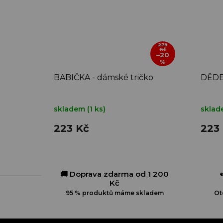
279
Kč
–20
%
BABIČKA - dámské tričko
DĚDEČ
skladem
(1 ks)
skla
223 Kč
223
🚚 Doprava zdarma od 1 200
Kč
95 % produktů máme skladem
Ot