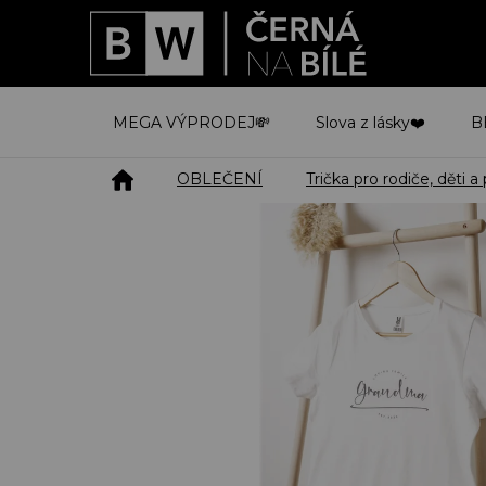
Přejít
na
obsah
MEGA VÝPRODEJ💸
Slova z lásky❤️
B
Domů
OBLEČENÍ
Trička pro rodiče, děti a