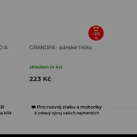
279
Kč
–20
%
O A
GRANDPA - pánské tričko
skladem
(4 ks)
223 Kč
ČR
❤️ Pro rozvoj zraku a motoriky
a bílé
A zdravý vývoj vašich nejmenších