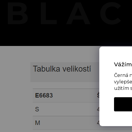
Vážím
Černá n
vylepše
užitím 