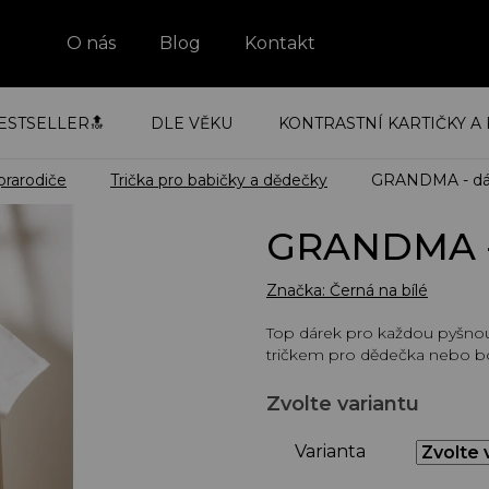
O nás
Blog
Kontakt
ESTSELLER🔝
DLE VĚKU
KONTRASTNÍ KARTIČKY A 
 prarodiče
Trička pro babičky a dědečky
GRANDMA - dá
GRANDMA - 
Značka:
Černá na bílé
Top dárek pro každou pyšnou
tričkem pro dědečka nebo b
Zvolte variantu
Varianta