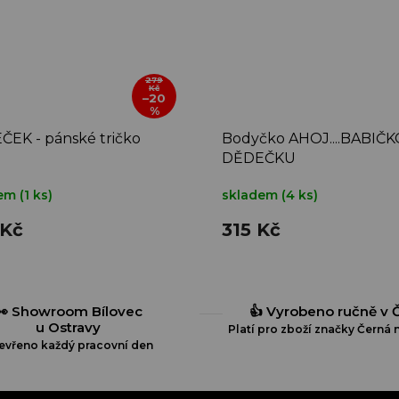
279
Kč
–20
%
EK - pánské tričko
Bodyčko AHOJ....BABIČK
DĚDEČKU
dem
(1 ks)
skladem
(4 ks)
 Kč
315 Kč
👀 Showroom Bílovec
👍 Vyrobeno ručně v 
u Ostravy
Platí pro zboží značky Černá n
evřeno každý pracovní den