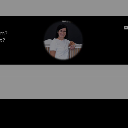
em?
t?