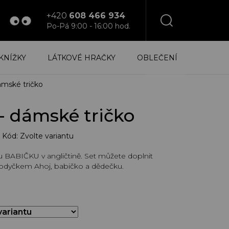
+420
608 466 934
Po-Pá 9:00 - 16:00 hod.
NÁKUPNÍ
KNÍŽKY
LÁTKOVÉ HRAČKY
OBLEČENÍ
KOŠÍK
mské tričko
dámské tričko
Kód:
Zvolte variantu
 BABIČKU v angličtině. Set můžete doplnit
odyčkem Ahoj, babičko a dědečku.