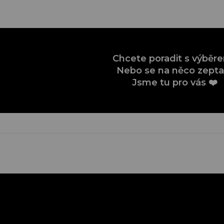
Chcete poradit s výběr
Nebo se na něco zepta
Jsme tu pro vás ❤️
Z
á
p