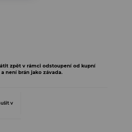
átit zpět v rámci odstoupení od kupní
 a není brán jako závada.
ušit v