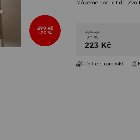
Můžeme doručit do:
Zvol
279 Kč
279 Kč
–20 %
–20 %
223 Kč
Dotaz na produkt
H