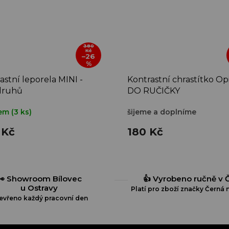
380
Kč
–26
%
astní leporela MINI -
Kontrastní chrastítko Op
druhů
DO RUČIČKY
dem
(3 ks)
šijeme a doplníme
 Kč
180 Kč
👀 Showroom Bílovec
👍 Vyrobeno ručně v 
u Ostravy
Platí pro zboží značky Černá n
evřeno každý pracovní den