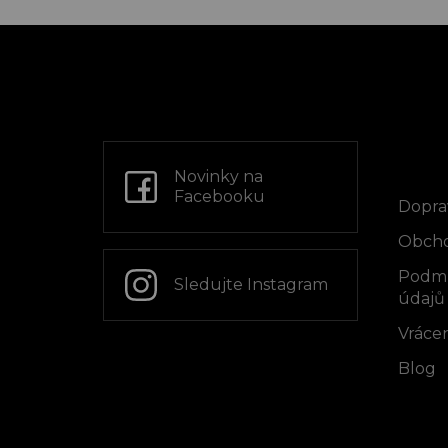
Z
á
p
a
t
Info
í
Novinky na
Facebooku
Dopra
Obcho
Podmí
Sledujte Instagram
údajů
Vrácen
Blog