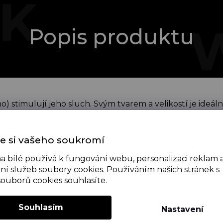
Popis produktu
o) stimulují jeho sluch. Svým tvarem a velikostí je ideál
poutko, díky kterého chrastítko pohodlně připevníte na
100% bavlny, drobné barevné odchylky nejsou brány jak
e si vašeho soukromí
v pračce na 30°, aby nedošlo k zapuštění černé barvy 
a bílé používá k fungování webu, personalizaci reklam 
ní služeb soubory cookies. Používáním našich stránek s
souborů cookies souhlasíte.
Souhlasím
Nastavení