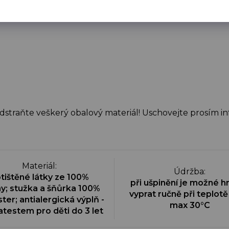
dstraňte veškerý obalový materiál! Uschovejte prosím i
Materiál
:
Údržba
:
tištěné látky ze 100%
při ušpinění je možné h
ny; stužka a šňůrka 100%
vyprat ručně při teplot
ter; antialergická výplň -
max 30°C
atestem pro děti do 3 let