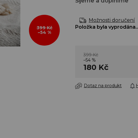
Šijeme a doplníme
Možnosti doručení
Položka byla vyprodána
399 Kč
–54 %
399 Kč
–54 %
180 Kč
Dotaz na produkt
H