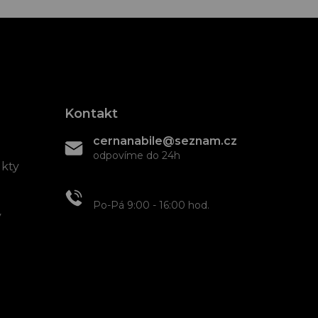
Kontakt
cernanabile@seznam.cz
odpovíme do 24h
ukty
+420 608 466 934
Po-Pá 9:00 - 16:00 hod.
y