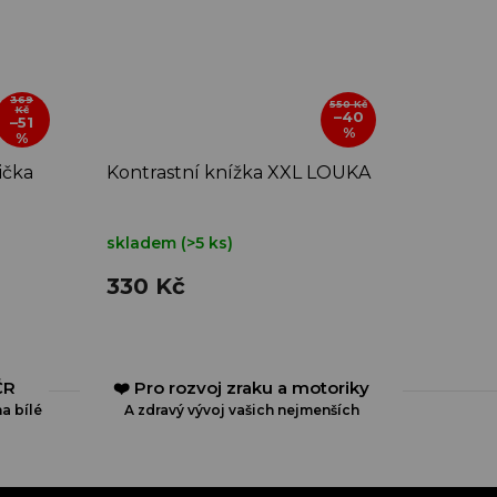
369
550 Kč
Kč
–40
–51
%
%
ička
Kontrastní knížka XXL LOUKA
skladem
(>5 ks)
330 Kč
ČR
❤️ Pro rozvoj zraku a motoriky
a bílé
A zdravý vývoj vašich nejmenších