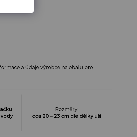
nformace a údaje výrobce na obalu pro
račku
Rozměry
:
ě vody
cca 20 – 23 cm dle délky uší