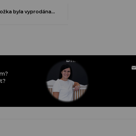
ožka byla vyprodána…
em?
t?