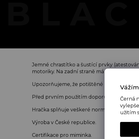
Jemné chrastítko a šustící prvky (atestován
motoriky. Na zadní straně má navíc všité 
Upozorňujeme, že potištěné látky jsou ze 
Vážím
Před prvním použitím doporučujeme vyprat 
Černá n
vylepše
Hračka splňuje veškeré normy EU.
užitím 
Výroba v České republice.
Certifikace pro miminka.