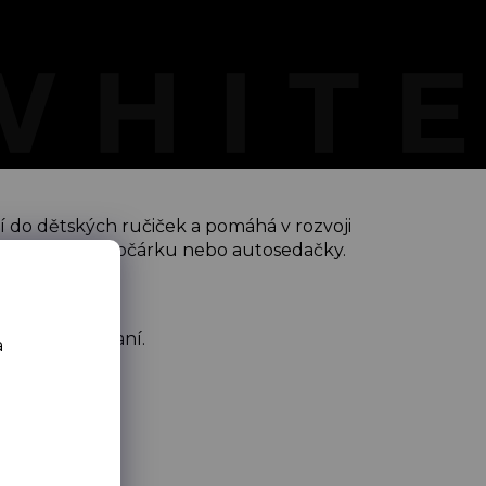
ní do dětských ručiček a pomáhá v rozvoji
 hrazdičku, do kočárku nebo autosedačky.
o závada.
při ručním praní.
a