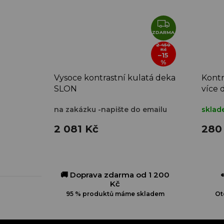
Z
D
ZDARMA
A
2 450
Kč
–15
R
%
M
Vysoce kontrastní kulatá deka
Kontr
A
SLON
více 
na zakázku -napište do emailu
skla
2 081 Kč
280
🚚 Doprava zdarma od 1 200
Kč
95 % produktů máme skladem
Ot