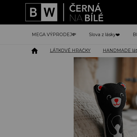
Přejít
na
obsah
MEGA VÝPRODEJ💸
Slova z lásky❤️
B
Domů
LÁTKOVÉ HRAČKY
HANDMADE látko