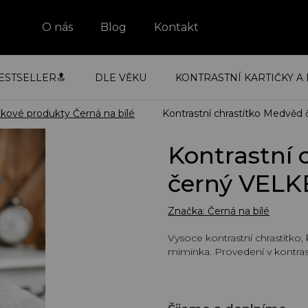
O nás
Blog
Kontakt
ESTSELLER🔝
DLE VĚKU
KONTRASTNÍ KARTIČKY A 
vé produkty Černá na bílé
Kontrastní chrastítko Medvěd
Kontrastní 
černý VELK
Značka:
Černá na bílé
Vysoce kontrastní chrastítk
miminka. Provedení v kontras