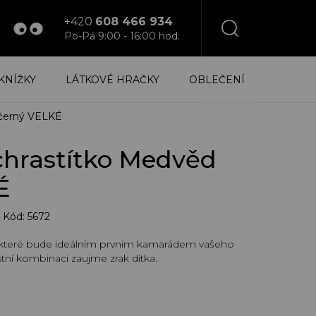
+420
608 466 934
Po-Pá 9:00 - 16:00 hod.
NÁKUPNÍ
KNÍŽKY
LÁTKOVÉ HRAČKY
OBLEČENÍ
KOŠÍK
 černý VELKÉ
chrastítko Medvěd
É
Kód:
5672
o, které bude ideálním prvním kamarádem vašeho
tní kombinaci zaujme zrak dítka.