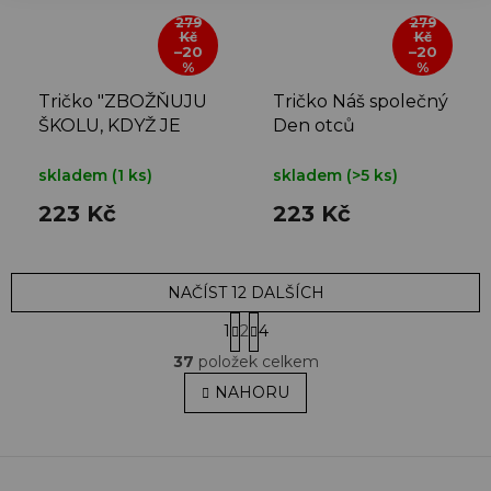
279
279
Kč
Kč
–20
–20
%
%
Tričko "ZBOŽŇUJU
Tričko Náš společný
ŠKOLU, KDYŽ JE
Den otců
ZAVŘENÁ"
skladem
(1 ks)
skladem
(>5 ks)
223 Kč
223 Kč
NAČÍST 12 DALŠÍCH
S
1
2
4
t
O
r
37
položek celkem
v
á
l
NAHORU
n
á
k
o
d
v
a
á
c
n