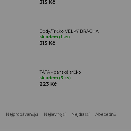
315 Kč
Body/Tričko VELKÝ BRÁCHA
skladem
(1 ks)
315 Kč
TÁTA - pánské tričko
skladem
(3 ks)
223 Kč
Ř
a
Nejprodávanější
Nejlevnější
Nejdražší
Abecedně
z
e