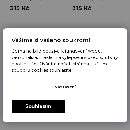
315 Kč
315 Kč
Vážíme si vašeho soukromí
Černá na bílé používá k fungování webu,
personalizaci reklam a vylepšení služeb soubory
cookies. Používáním našich stránek s užitím
SIXSEVEN bílé
LEVEL 1. - 9. třída
souborů cookies souhlasíte.
tričko 6️⃣7️⃣
odemčena
Nastavení
skladem
(1 ks)
skladem
(2 ks)
249 Kč
279 Kč
Souhlasím