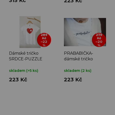
315 Kč
223 Kč
ů
289
279
Kč
Kč
–22
–20
%
%
Dámské tričko
PRABABIČKA-
SRDCE-PUZZLE
dámské tričko
skladem
(>5 ks)
skladem
(2 ks)
223 Kč
223 Kč