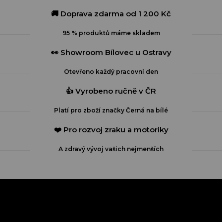
í
í
p
🚚 Doprava zdarma od 1 200 Kč
r
v
95 % produktů máme skladem
k
y
👀 Showroom Bílovec u Ostravy
v
ý
Otevřeno každý pracovní den
p
i
👍 Vyrobeno ručně v ČR
s
u
Platí pro zboží značky Černá na bílé
❤️ Pro rozvoj zraku a motoriky
A zdravý vývoj vašich nejmenších
Z
á
p