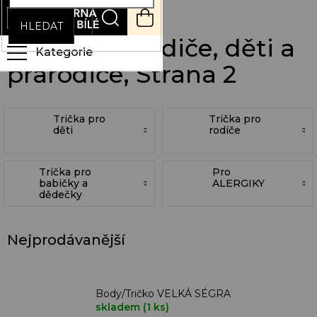
Přejít
NÁKUPNÍ
na
KOŠÍK
HLEDAT
obsah
Trička pro rodiče, děti a
prarodiče
, Strana 2
Trička pro
Trička pro
děti
rodiče
Trička pro
Pro
babičky a
ALERGIKY
dědečky
Nejprodávanější
Body/Tričko VELKÁ SÉGRA
skladem
(1 ks)