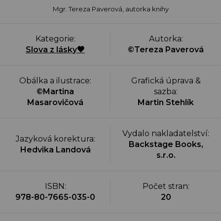
Mgr. Tereza Paverová, autorka knihy
Kategorie
:
Autorka
:
Slova z lásky🖤
©Tereza Paverová
Obálka a ilustrace
:
Grafická úprava &
©Martina
sazba
:
Masarovičová
Martin Stehlík
Vydalo nakladatelství
:
Jazyková korektura
:
Backstage Books,
Hedvika Landová
s.r.o.
ISBN
:
Počet stran
:
978-80-7665-035-0
20