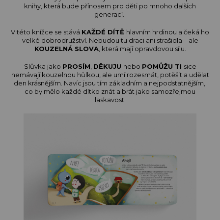
knihy, která bude přínosem pro děti po mnoho dalších
generací.
V této knížce se stává
KAŽDÉ DÍTĚ
hlavním hrdinou a čeká ho
velké dobrodružství. Nebudou tu draci ani strašidla – ale
KOUZELNÁ SLOVA
, která mají opravdovou sílu.
Slůvka jako
PROSÍM
,
DĚKUJU
nebo
POMŮŽU TI
sice
nemávají kouzelnou hůlkou, ale umí rozesmát, potěšit a udělat
den krásnějším. Navíc jsou tím základním a nejpodstatnějším,
co by mělo každé dítko znát a brát jako samozřejmou
laskavost.