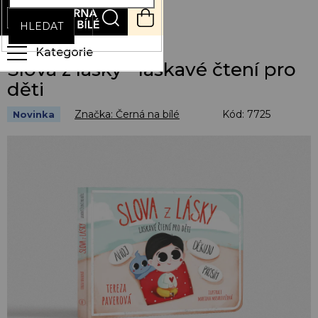
Přejít
NÁKUPNÍ
na
KOŠÍK
HLEDAT
obsah
Slova z lásky - laskavé čtení pro
děti
Značka:
Černá na bílé
Kód:
7725
Novinka