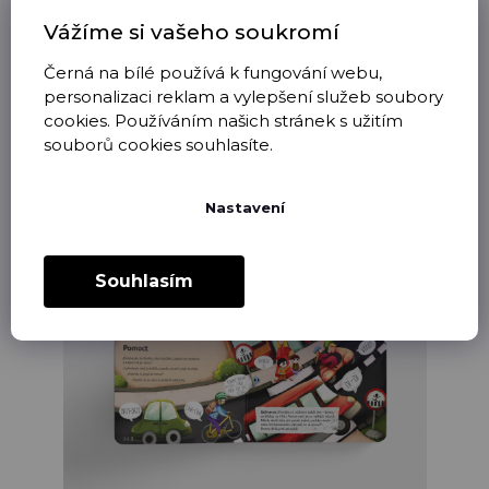
Vážíme si vašeho soukromí
Černá na bílé používá k fungování webu,
personalizaci reklam a vylepšení služeb soubory
cookies. Používáním našich stránek s užitím
Na své si přijdou i starší děti, které již knihu hravě přečtou a
souborů cookies souhlasíte.
čekají
NĚCO VÍC
. Každá dvojstránka obsahuje
BUBLINU
ZAJÍMAVOSTÍ
, které jsou poučné a překvapí možná i dospělé
čtenáře. Navíc mají stránky
SPECIÁLNÍ ČÍSLOVÁNÍ
ve formě
matematických příkladů. Texty jsou doplněny o konverzace v
Nastavení
KOMIKSOVÝCH BUBLINÁCH
, které jsou u dětí velmi oblíbené.
Souhlasím