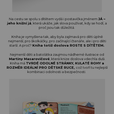
Na cestu se spolu s dítětem vydá i postavička jménem
JÁ –
jeho knižní já
, která ukáže, jak slova používat, kdy se hodí, a
proč jsou tak důležitá.
Kniha je vymyšlena tak, aby byla zajímavá pro děti úplně
nejmenší, pro školkáčky, pro začínající čtenáře, ale i pro děti
starší. A proč?
Kniha totiž doslova ROSTE S DÍTĚTEM.
Nejmenší děti a batolátka zaujmou nádherné ilustrace od
Martiny Masarovičové
, která knize doslova vdechla duši.
Kniha má
TVRDÉ ODOLNÉ STRÁNKY,
KULATÉ ROHY a
ROZMĚR IDEÁLNÍ PRO DĚTSKÉ RUCE,
což tvoří tu nejlepší
kombinaci odolnosti a bezpečnosti.