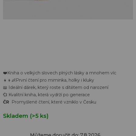
❤️Kniha o velkých slovech plných lásky a mnohem víc
👧👦👶První čtení pro miminka, holky i kluky
📖 Ideální dárek, který roste s dítětem od narození
💞 Kvalitní kniha, která vydrží po generace
ČR
Promyšlené čtení, které vzniklo v Česku
Skladem
(>5 ks)
Můžeme doručit do:
7.8.2026