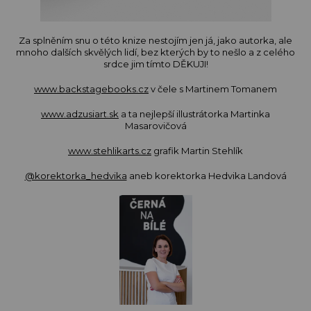
Za splněním snu o této knize nestojím jen já, jako autorka, ale
mnoho dalších skvělých lidí, bez kterých by to nešlo a z celého
srdce jim tímto DĚKUJI!
www.backstagebooks.cz
v čele s Martinem Tomanem
www.adzusiart.sk
a ta nejlepší illustrátorka Martinka
Masarovičová
www.stehlikarts.cz
grafik Martin Stehlík
@korektorka_hedvika
aneb korektorka Hedvika Landová