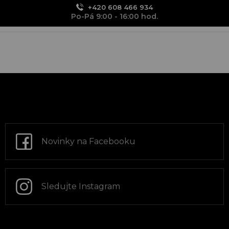
+420 608 466 934
Po-Pá 9:00 - 16:00 hod.
Z
á
p
a
t
Novinky na Facebooku
í
Sledujte Instagram