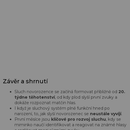
Závěr a shrnutí
Sluch novorozence se začíná formovat přibližně od
20.
týdne těhotenství
, od kdy plod slyší první zvuky a
dokáže rozpoznat matčin hlas.
I když je sluchový systém plně funkční hned po
narození, to, jak slyší novorozenec se
neustále vyvíjí
.
První měsíce jsou
klíčové pro rozvoj sluchu
, kdy se
miminko naučí identifikovat a reagovat na známé hlasy