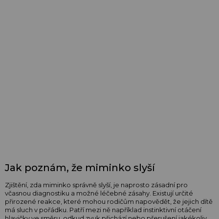
Jak poznám, že miminko slyší
Zjištění, zda miminko správně slyší, je naprosto zásadní pro
včasnou diagnostiku a možné léčebné zásahy. Existují určité
přirozené reakce, které mohou rodičům napovědět, že jejich dítě
má sluch v pořádku. Patří mezi ně například instinktivní otáčení
hlavičky ve směru, odkud zvuk přichází nebo přerušení jakékoliv