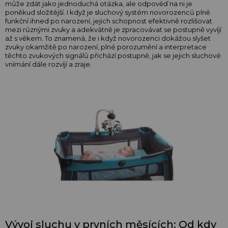
může zdát jako jednoduchá otázka, ale odpověď na ni je
poněkud složitější. I když je sluchový systém novorozenců plně
funkční ihned po narození, jejich schopnost efektivně rozlišovat
mezi různými zvuky a adekvátně je zpracovávat se postupně vyvíjí
až s věkem. To znamená, že i když novorozenci dokážou slyšet
zvuky okamžitě po narození, plné porozumění a interpretace
těchto zvukových signálů přichází postupně, jak se jejich sluchové
vnímání dále rozvíjí a zraje.
Vývoj sluchu v prvních měsících: Od kdy