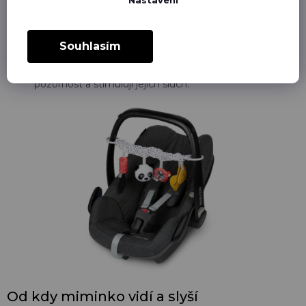
podporovat sluchový vývoj vašeho miminka. Přirozené
lidské hlasy a rozmanitost tónů a rytmů ve vyprávění
podporují rozvoj jazykových schopností.
Zvukové knihy
: Zvukové knihy jsou skvělým doplňkem
Souhlasím
k tradičnímu čtení. Tyto produkty nabízejí rozmanité
zvukové efekty a melodie, které zaujmou dětskou
pozornost a stimulují jejich sluch.
Od kdy miminko vidí a slyší