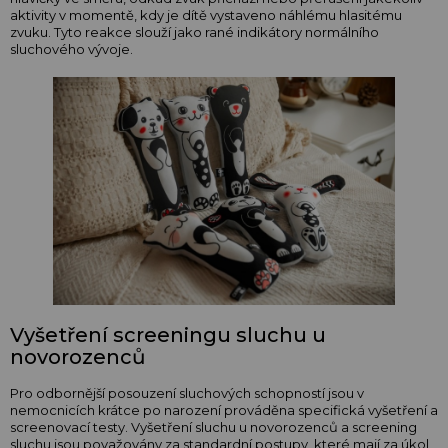
aktivity v momentě, kdy je dítě vystaveno náhlému hlasitému
zvuku. Tyto reakce slouží jako rané indikátory normálního
sluchového vývoje.
Vyšetření screeningu sluchu u
novorozenců
Pro odbornější posouzení sluchových schopností jsou v
nemocnicích krátce po narození prováděna specifická vyšetření a
screenovací testy. Vyšetření sluchu u novorozenců a screening
sluchu jsou považovány za standardní postupy, které mají za úkol