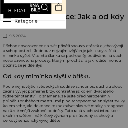
Přejít
NÁKUPNÍ
na
KOŠÍK
HLEDAT
obsah
Sluch novorozence: Jak a od kdy
miminko slyší
9.3.2024
Příchod novorozence na svět přináší spousty otázek o jeho vývoji
a schopnostech. Jednou z nejzajímavějších je jak a kdy začíná
miminko slyšet. V tomto článku se podrobněji podíváme na sluch
novorozence, na procesy, kterými prochází, a jak rodiče mohou
poznat, že je dítě slyší.
Od kdy miminko slyší v bříšku
Podle nejnovějších vědeckých studií se schopnost sluchu u plodu
začíná vyvíjet poměrně brzy, konkrétně již kolem dvacátého
týdne těhotenství. To znamená, že ještě před narozením, v
průběhu druhého trimestru, má plod schopnost nejen slyšet zvuky
kolem sebe, ale dokonce rozpoznávat hlas své matky a reagovat
na různé vnější zvukové podněty. Tato raná sluchová interakce s
okolním světem má klíčový význam pro následný sluchový a
celkový senzorický vývoj dítěte.