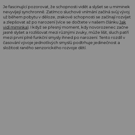
Je fascinující pozorovat, že schopnosti vidět a slyšet se u miminek
nevyvíjejí synchronně. Zatímco sluchové vnímání začíná svůj vývoj
už během pobytu v děloze, zrakové schopnosti se začínají rozvíjet
a zlepšovat až po narození (více se dočtete v našem článku
Jak
vidí miminka
). I když se přesný moment, kdy novorozenec začne
jasně slyšet a rozlišovat mezi různými zvuky, může lišit, sluch patří
mezi první plně funkční smysly ihned po narození. Tento rozdíl v
časování vývoje jednotlivých smyslů podtrhuje jedinečnost a
složitost raného senzorického rozvoje dětí.