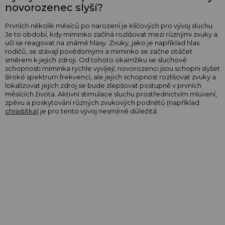
novorozenec slyší?
Prvních několik měsíců po narození je klíčových pro vývoj sluchu.
Je to období, kdy miminko začíná rozlišovat mezi různými zvuky a
učí se reagovat na známé hlasy. Zvuky, jako je například hlas
rodičů, se stávají povědomými a miminko se začne otáčet
směrem k jejich zdroji. Od tohoto okamžiku se sluchové
schopnosti miminka rychle vyvíjejí; novorozenci jsou schopni slyšet
široké spektrum frekvencí, ale jejich schopnost rozlišovat zvuky a
lokalizovat jejich zdroj se bude zlepšovat postupně v prvních
měsících života. Aktivní stimulace sluchu prostřednictvím mluvení,
zpěvu a poskytování různých zvukových podnětů (například
chrastítka
) je pro tento vývoj nesmírně důležitá.