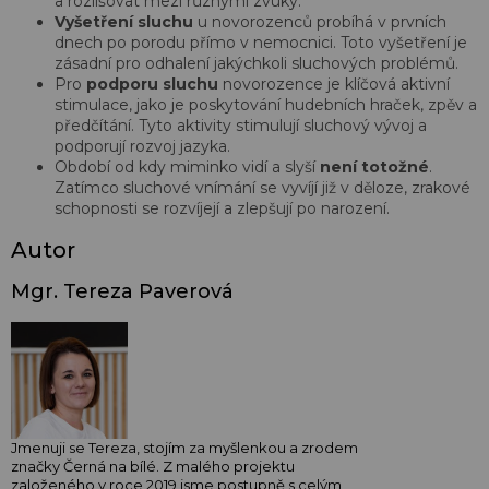
a rozlišovat mezi různými zvuky.
Vyšetření sluchu
u novorozenců probíhá v prvních
dnech po porodu přímo v nemocnici. Toto vyšetření je
zásadní pro odhalení jakýchkoli sluchových problémů.
Pro
podporu sluchu
novorozence je klíčová aktivní
stimulace, jako je poskytování hudebních hraček, zpěv a
předčítání. Tyto aktivity stimulují sluchový vývoj a
podporují rozvoj jazyka.
Období od kdy miminko vidí a slyší
není totožné
.
Zatímco sluchové vnímání se vyvíjí již v děloze, zrakové
schopnosti se rozvíjejí a zlepšují po narození.
Autor
Mgr. Tereza Paverová
Jmenuji se Tereza, stojím za myšlenkou a zrodem
značky Černá na bílé. Z malého projektu
založeného v roce 2019 jsme postupně s celým