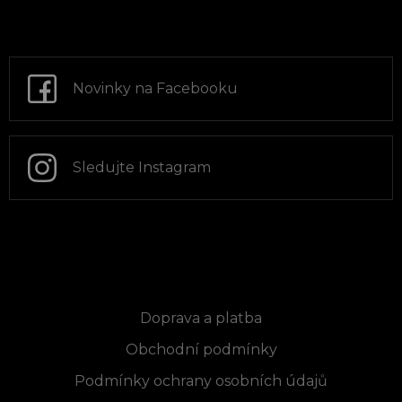
Z
á
p
a
t
Novinky na Facebooku
í
Sledujte Instagram
Informace pro vás
Doprava a platba
Obchodní podmínky
Podmínky ochrany osobních údajů