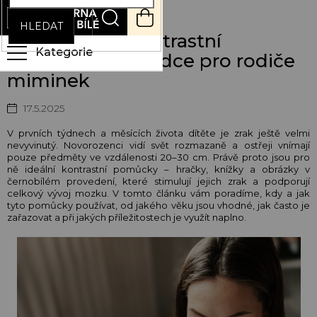
Přejít
NÁKUPNÍ
na
KOŠÍK
HLEDAT
obsah
Jak používat kontrastní
pomůcky: Průvodce pro rodiče
miminek
17.5.2025
V prvních týdnech a měsících života dítěte je zrak ještě velmi
nevyvinutý. Novorozenci vidí svět rozmazaně a ostřeji vnímají
pouze předměty ve vzdálenosti 20–30 cm. Právě proto jsou pro
ně ideální kontrastní pomůcky – hračky, knížky a obrázky v
černobílém provedení, které stimulují jejich zrak a podporují
celkový vývoj mozku. V tomto článku vám poradíme, kdy a jak
tyto pomůcky používat, od jakého věku jsou vhodné, jak často je
zařazovat a při jakých příležitostech je využít naplno.