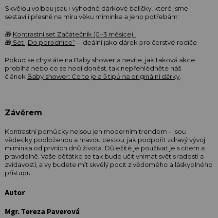
Skvělou volbou jsou i výhodné dárkové balíčky, které jsme
sestavili přesně na míru věku miminka a jeho potřebám:
🎁
Kontrastní set Začátečník (0–3 měsíce)
🎁
Set „Do porodnice“
– ideální jako dárek pro čerstvé rodiče
Pokud se chystáte na Baby shower a nevíte, jak taková akce
probíhá nebo co se hodí donést, tak nepřehlédněte náš
článek
Baby shower: Co to je a 5 tipů na originální dárky
.
Závěrem
Kontrastní pomůcky nejsou jen moderním trendem – jsou
vědecky podloženou a hravou cestou, jak podpořit zdravý vývoj
miminka od prvních dnů života. Důležité je používat je s citem a
pravidelně. Vaše děťátko se tak bude učit vnímat svět s radostí a
zvídavostí, a vy budete mít skvělý pocit z vědomého a láskyplného
přístupu.
Autor
Mgr. Tereza Paverová