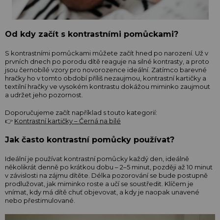
Od kdy začít s kontrastními pomůckami?
S kontrastními pomůckami můžete začít hned po narození. Už v
prvních dnech po porodu dítě reaguje na silné kontrasty, a proto
jsou černobílé vzory pro novorozence ideální. Zatímco barevné
hračky ho v tomto období příliš nezaujmou, kontrastní kartičky a
textilní hračky ve vysokém kontrastu dokážou miminko zaujmout
a udržet jeho pozornost.
Doporučujeme začít například s touto kategorií:
👉
Kontrastní kartičky – Černá na bílé
Jak často kontrastní pomůcky používat?
Ideální je používat kontrastní pomůcky každý den, ideálně
několikrát denně po krátkou dobu – 2–5 minut, později až 10 minut
v závislosti na zájmu dítěte. Délka pozorování se bude postupně
prodlužovat, jak miminko roste a učí se soustředit. Klíčem je
vnímat, kdy má dítě chuť objevovat, a kdy je naopak unavené
nebo přestimulované.