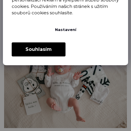
Co si vybrat?
cookies. Používáním našich stránek s užitím
souborů cookies souhlasíte.
Pokud začínáte, doporučujeme pořídit si sadu, která pokrývá více
typů stimulace – kartičky, látkovou knížku a například interaktivní
podložku. V naší kategorii pro nejmenší najdete ověřené a
bezpečné pomůcky:
Nastavení
👉
Kontrastní hračky pro nejmenší děti
Souhlasím