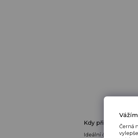
Vážím
Kdy připravit bab
Černá n
vylepše
Ideální čas je mezi 7.