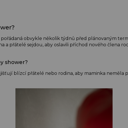
ower?
a pořádaná obvykle několik týdnů před plánovaným ter
ina a přátelé sejdou, aby oslavili příchod nového člena rod
by shower?
ajišťují blízcí přátelé nebo rodina, aby maminka neměla 