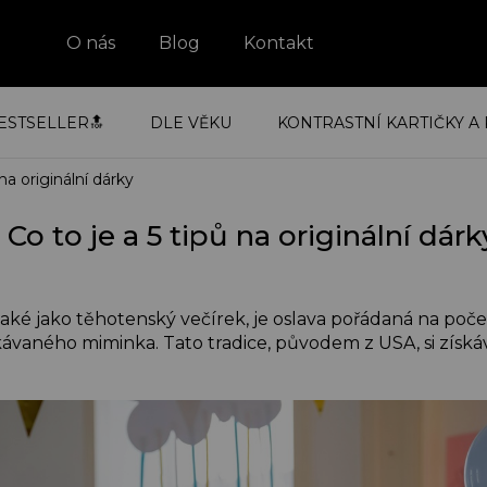
O nás
Blog
Kontakt
ESTSELLER🔝
DLE VĚKU
KONTRASTNÍ KARTIČKY A 
na originální dárky
Co to je a 5 tipů na originální dárk
ké jako těhotenský večírek, je oslava pořádaná na počes
ávaného miminka. Tato tradice, původem z USA, si získává