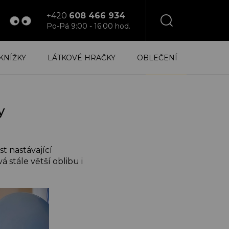
+420
608 466 934
Po-Pá 9:00 - 16:00 hod.
NÁKUPNÍ
KNÍŽKY
LÁTKOVÉ HRAČKY
OBLEČENÍ
KOŠÍK
y
t nastávající
 stále větší oblibu i