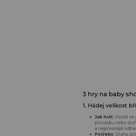
3 hry na baby sh
1. Hádej velikost bř
Jak hrát
: Hosté se
provázku nebo stuhy
a nejpřesnější odha
Potřeby
: Stuha, p