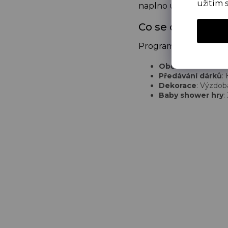
užitím 
naplno užít.
Co se dělá na ba
Program baby shower 
Občerstvení
: Leh
Předávání dárků
:
Dekorace
: Výzdob
Baby shower hry
: