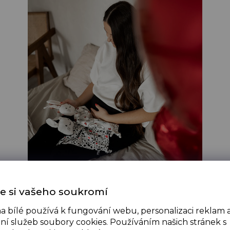
e si vašeho soukromí
y shower?
a bílé používá k fungování webu, personalizaci reklam 
ní služeb soubory cookies. Používáním našich stránek s
 a 8. měsícem těhotenství, kdy je maminka ještě plná ener