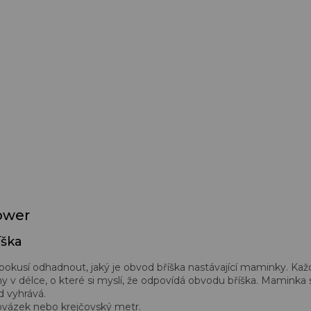
ower
íška
 pokusí odhadnout, jaký je obvod bříška nastávající maminky. Kaž
 v délce, o které si myslí, že odpovídá obvodu bříška. Maminka
d vyhrává.
rovázek nebo krejčovský metr.