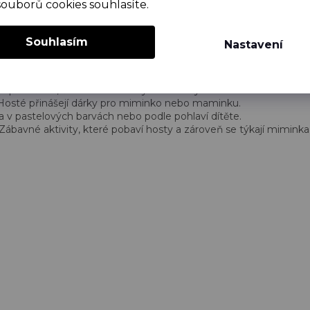
souborů cookies souhlasíte.
by shower?
Souhlasím
Nastavení
párty může být různorodý, ale často zahrnuje:
ké pohoštění, často s tematickými dezerty.
 Hosté přinášejí dárky pro miminko nebo maminku.
a v pastelových barvách nebo podle pohlaví dítěte.
 Zábavné aktivity, které pobaví hosty a zároveň se týkají miminka