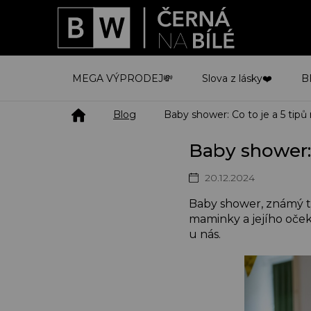
Přejít
na
obsah
MEGA VÝPRODEJ💸
Slova z lásky❤️
B
Domů
Blog
Baby shower: Co to je a 5 tipů 
Baby shower: 
20.12.2024
Baby shower, známý ta
maminky a jejího oček
u nás.