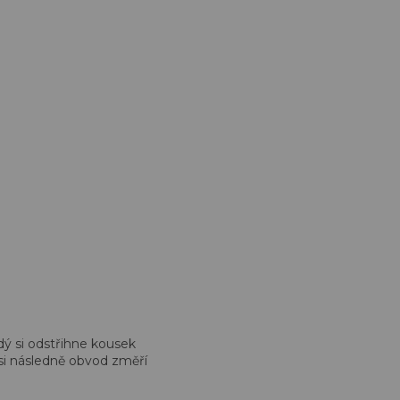
dý si odstřihne kousek
 si následně obvod změří