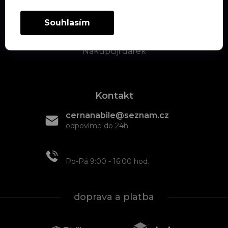
Kontrastní podložky/deky
Souhlasím
Textil
Nakupuji dárek
Kontakt
cernanabile@seznam.cz
odpovíme do 24h
+420 608 466 934
Po-Pá 9:00 - 16:00 hod.
doprava a platba