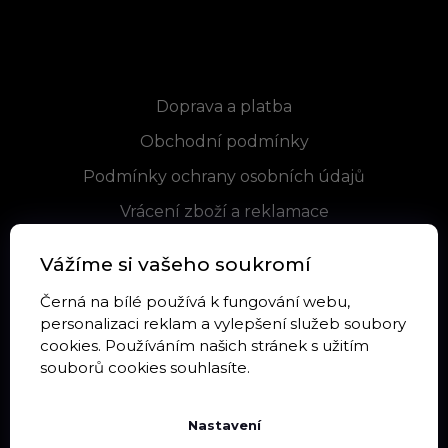
Informace pro vás
Doprava a platba
Obchodní podmínky
Podmínky ochrany osobních údajů
Vrácení zboží a reklamace
Blog
Vážíme si vašeho soukromí
Černá na bílé používá k fungování webu,
personalizaci reklam a vylepšení služeb soubory
Sortiment
cookies. Používáním našich stránek s užitím
souborů cookies souhlasíte.
Kontrastní kartičky
Látkové kontrastní produkty
Nastavení
Kontrastní knížky