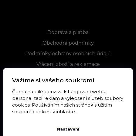
Informace pro vás
Doprava a platba
Obchodní podmínky
Podmínky ochrany osobních údajů
Vrácení zboží a reklamace
Blog
Vážíme si vašeho soukromí
Černá na bílé používá k fungování webu,
personalizaci reklam a vylepšení služeb soubory
Sortiment
cookies. Používáním našich stránek s užitím
souborů cookies souhlasíte.
Kontrastní kartičky
Látkové kontrastní produkty
Nastavení
Kontrastní knížky