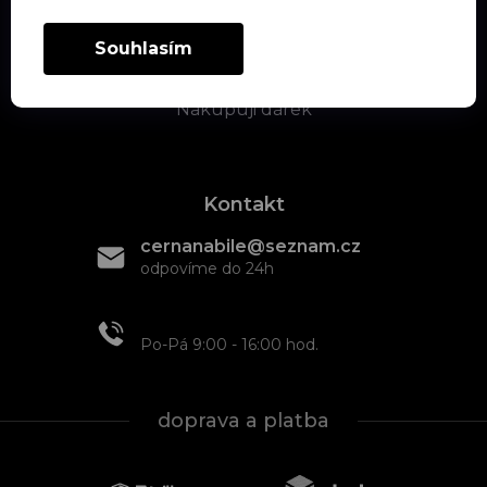
Kontrastní podložky/deky
Souhlasím
Textil
Nakupuji dárek
Kontakt
cernanabile@seznam.cz
odpovíme do 24h
+420 608 466 934
Po-Pá 9:00 - 16:00 hod.
doprava a platba